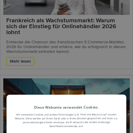
Frankreich als Wachstumsmarkt: Warum
sich der Einstieg für Onlinehändler 2026
lohnt
Entdecke die Chancen des französischen E-Commerce-Marktes
2026 für Onlinehändler und erfahre, wie du erfolgreich in diesen
Wachstumsmarkt eintreten kannst.
Mehr lesen
Diese Webseite verwendet Cookies.
Wir verwenden Cookies und andere Technologien (z.B. Pixel und Beacons) auf unserer
Website. Diese werden auf Ihrem Gerät oder in Ihrem Browser gespeichert und lesen u.a.
personenbezogene Daten wie bspw. die IP-Adresse oder andere eindeutige
Identifikationsmerkmale, aus.