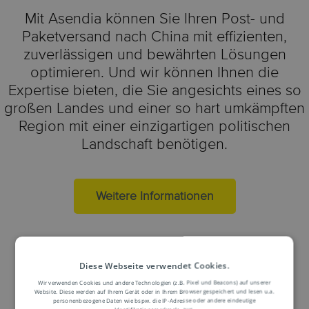
Mit Asendia können Sie Ihren Post- und
Paketversand nach China mit effizienten,
zuverlässigen und bewährten Lösungen
optimieren. Und wir können Ihnen die
Expertise bieten, die Sie angesichts eines so
großen Landes und einer so hart umkämpften
Region mit einer einzigartigen politischen
Landschaft benötigen.
Weitere Informationen
Diese Webseite verwendet Cookies.
Wir verwenden Cookies und andere Technologien (z.B. Pixel und Beacons) auf unserer
Website. Diese werden auf Ihrem Gerät oder in Ihrem Browser gespeichert und lesen u.a.
personenbezogene Daten wie bspw. die IP-Adresse oder andere eindeutige