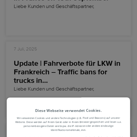
Liebe Kunden und Geschäftspartner,
7 Juli, 2025
Update | Fahrverbote für LKW in
Frankreich – Traffic bans for
trucks in…
Liebe Kunden und Geschäftspartner,
Diese Webseite verwendet Cookies.
Wir verwenden Cookies und andere Technologien (z.B. Pixel und Beacons) auf unserer
Website. Diese werden auf Ihrem Gerät oder in Ihrem Browser gespeichert und lesen u.a.
personenbezogene Daten wie bspw. die IP-Adresse oder andere eindeutige
Identifikationsmerkmale, aus.
7 Oktober, 2024