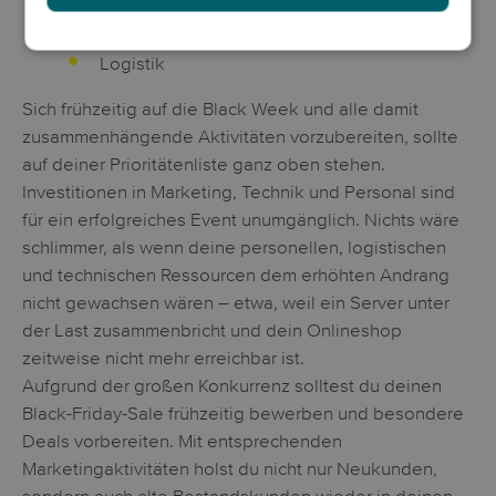
IT vorbereiten
Logistik
Sich frühzeitig auf die Black Week und alle damit
zusammenhängende Aktivitäten vorzubereiten, sollte
auf deiner Prioritätenliste ganz oben stehen.
Investitionen in Marketing, Technik und Personal sind
für ein erfolgreiches Event unumgänglich. Nichts wäre
schlimmer, als wenn deine personellen, logistischen
und technischen Ressourcen dem erhöhten Andrang
nicht gewachsen wären – etwa, weil ein Server unter
der Last zusammenbricht und dein Onlineshop
zeitweise nicht mehr erreichbar ist.
Aufgrund der großen Konkurrenz solltest du deinen
Black-Friday-Sale frühzeitig bewerben und besondere
Deals vorbereiten. Mit entsprechenden
Marketingaktivitäten holst du nicht nur Neukunden,