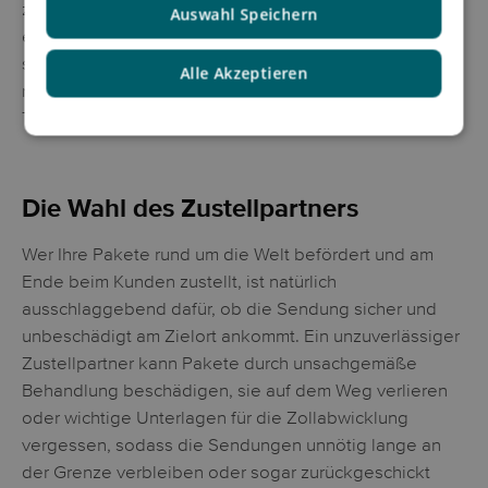
zudem recht aufwändig sein, sodass der Abschluss
Auswahl Speichern
einer zusätzlichen Versicherung hier durchaus sinnvoll
sein kann. Es ist aber anzuraten, die möglichen Kosten
Alle Akzeptieren
mit den etwaigen Risiken abzuwägen, da eine solche
Transportversicherung recht teuer sein kann.
Die Wahl des Zustellpartners
Wer Ihre Pakete rund um die Welt befördert und am
Ende beim Kunden zustellt, ist natürlich
ausschlaggebend dafür, ob die Sendung sicher und
unbeschädigt am Zielort ankommt. Ein unzuverlässiger
Zustellpartner kann Pakete durch unsachgemäße
Behandlung beschädigen, sie auf dem Weg verlieren
oder wichtige Unterlagen für die Zollabwicklung
vergessen, sodass die Sendungen unnötig lange an
der Grenze verbleiben oder sogar zurückgeschickt