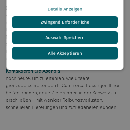
Die Schweiz bietet hohe durchschnittliche
Details Anzeigen
Auftragswerte und digital versierte Verbraucher – aber
Zwingend Erforderliche
nur, wenn die Logistik reibungslos funktioniert. Mit e-
PAQ von Asendia, unterstützt von der Schweizerischen
Post, können Sie ein außergewöhnliches Erlebnis mit
Auswahl Speichern
Customs-prepaid-Option (DDP) bieten, das die
Erwartungen der Schweizer Kunden erfüllt und
Alle Akzeptieren
übertrifft.
Kontaktieren Sie Asendia
noch heute, um zu erfahren, wie unsere
grenzüberschreitenden E-Commerce-Lösungen Ihnen
helfen können, neue Zielgruppen in der Schweiz zu
erschließen – mit weniger Reibungsverlusten,
schnelleren Lieferungen und zufriedeneren Kunden.