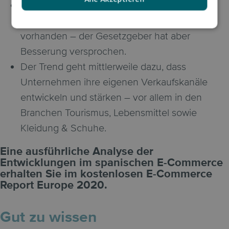
Regulatorische Rahmenbedingungen zur
Förderung von Start-Ups sind nur rudimentär
vorhanden – der Gesetzgeber hat aber
Besserung versprochen.
Der Trend geht mittlerweile dazu, dass
Unternehmen ihre eigenen Verkaufskanäle
entwickeln und stärken – vor allem in den
Branchen Tourismus, Lebensmittel sowie
Kleidung & Schuhe.
Eine ausführliche Analyse der
Entwicklungen im spanischen E-Commerce
erhalten Sie im kostenlosen E-Commerce
Report Europe 2020.
Gut zu wissen