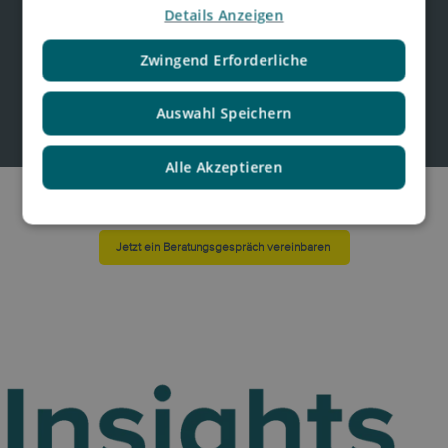
Details Anzeigen
internationale Wachstum
investiert werden.
Zwingend Erforderliche
Auswahl Speichern
Alle Akzeptieren
Jetzt ein Beratungsgespräch vereinbaren