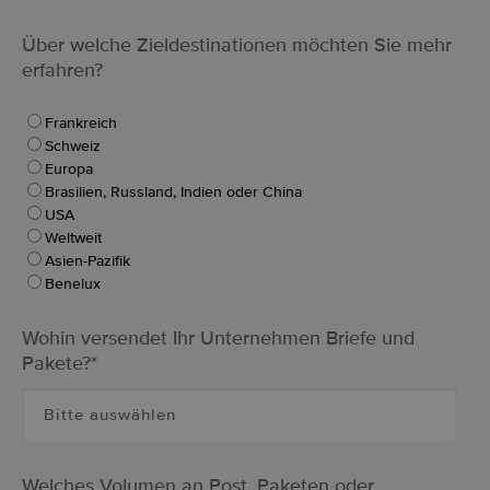
Über welche Zieldestinationen möchten Sie mehr
erfahren?
Frankreich
Schweiz
Europa
Brasilien, Russland, Indien oder China
USA
Weltweit
Asien-Pazifik
Benelux
Wohin versendet Ihr Unternehmen Briefe und
Pakete?
*
Welches Volumen an Post, Paketen oder