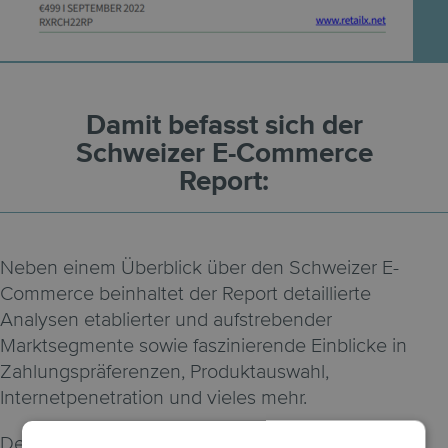
Damit befasst sich der
Schweizer E-Commerce
Report:
Neben einem Überblick über den Schweizer E-
Commerce beinhaltet der Report detaillierte
Analysen etablierter und aufstrebender
Marktsegmente sowie faszinierende Einblicke in
Zahlungspräferenzen, Produktauswahl,
Internetpenetration und vieles mehr.
Der Report bildet eine Vielzahl an Themen ab und