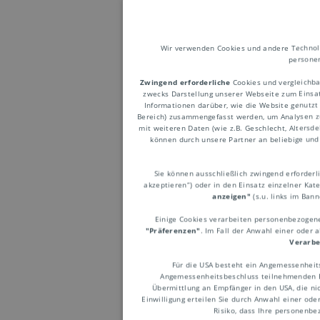
Wir verwenden Cookies und andere Technolog
personen
Zwingend erforderliche
Cookies und vergleichba
zwecks Darstellung unserer Webseite zum Einsatz
Liefe
Informationen darüber, wie die Website genutzt
Bereich) zusammengefasst werden, um Analysen z
mit weiteren Daten (wie z.B. Geschlecht, Altersd
können durch unsere Partner an beliebige und 
engl. Ter
Sie können ausschließlich zwingend erforderlic
akzeptieren“) oder in den Einsatz einzelner Kat
zwischen 
anzeigen"
(s.u. links im Ban
Modalität
Einige Cookies verarbeiten personenbezogene 
"Präferenzen"
. Im Fall der Anwahl einer oder 
Erfüllung
Verarbe
branchenw
Für die USA besteht ein Angemessenheit
Angemessenheitsbeschluss teilnehmenden Em
Übermittlung an Empfänger in den USA, die nic
Sind kein
Einwilligung erteilen Sie durch Anwahl einer ode
Risiko, dass Ihre personenb