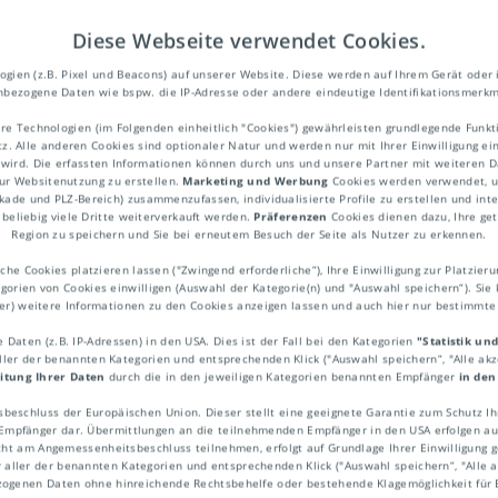
Diese Webseite verwendet Cookies.
ien (z.B. Pixel und Beacons) auf unserer Website. Diese werden auf Ihrem Gerät oder 
bezogene Daten wie bspw. die IP-Adresse oder andere eindeutige Identifikationsmerkm
re Technologien (im Folgenden einheitlich "Cookies") gewährleisten grundlegende Fun
. Alle anderen Cookies sind optionaler Natur und werden nur mit Ihrer Einwilligung ei
rbedingungen
 wird. Die erfassten Informationen können durch uns und unsere Partner mit weiteren Da
ur Websitenutzung zu erstellen.
Marketing und Werbung
Cookies werden verwendet, um
ekade und PLZ-Bereich) zusammenzufassen, individualisierte Profile zu erstellen und int
beliebig viele Dritte weiterverkauft werden.
Präferenzen
Cookies dienen dazu, Ihre get
Region zu speichern und Sie bei erneutem Besuch der Seite als Nutzer zu erkennen.
ms of delivery. Vereinbarungen bzw. Vertra
he Cookies platzieren lassen ("Zwingend erforderliche“), Ihre Einwilligung zur Platzieru
egorien von Cookies einwilligen (Auswahl der Kategorie(n) und "Auswahl speichern“). Sie 
Lieferanten und Kunden. Die Lieferbeding
ner) weitere Informationen zu den Cookies anzeigen lassen und auch hier nur bestimmt
en wie Verpackung, Liefertermin, Kostenver
Daten (z.B. IP-Adressen) in den USA. Dies ist der Fall bei den Kategorien
"Statistik un
aller der benannten Kategorien und entsprechenden Klick ("Auswahl speichern“, "Alle ak
sort. In der Regel sind sie als Allgemeine
itung Ihrer Daten
durch die in den jeweiligen Kategorien benannten Empfänger
in den
eit einheitlich.
sbeschluss der Europäischen Union. Dieser stellt eine geeignete Garantie zum Schutz 
pfänger dar. Übermittlungen an die teilnehmenden Empfänger in den USA erfolgen auf
ht am Angemessenheitsbeschluss teilnehmen, erfolgt auf Grundlage Ihrer Einwilligung ge
e Lieferbedingungen vereinbart, gilt die ge
r aller der benannten Kategorien und entsprechenden Klick ("Auswahl speichern“, "Alle ak
ezogenen Daten ohne hinreichende Rechtsbehelfe oder bestehende Klagemöglichkeit für 