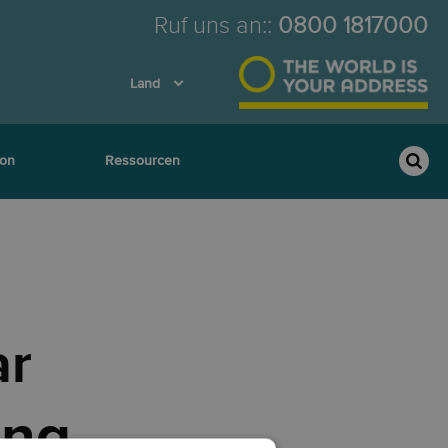
Ruf uns an:
:
0800 1817000
Land
ion
Ressourcen
ar
ung