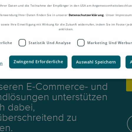
lden sind stets Holschulden. Siehe auch
I
Ihrer Daten und die Teilnahme der Empfänger in den USA am Angemessenheitsbeschluss 
Verwendung Ihrer Daten finden Sie in unserer
Datenschutzerklärung
. Unser Impressum
 sowie Ihre Einwilligung mit Wirkung für die Zukunft widerrufen, indem Sie im Footer jed
anklicken.
rliche
Statistik Und Analyse
Marketing Und Werbu
Zwingend Erforderliche
Auswahl Speichern
en
nseren E-Commerce- und
ndlösungen unterstützen
ch dabei,
berschreitend zu
en.