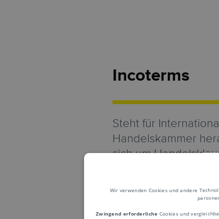
Incoterms
Steht für Internatio
Handelskammer herau
sich um Handelsklaus
Vertragsparteien erl
zu einigen. Dadurch 
Wir verwenden Cookies und andere Technolog
Länder unterschiedl
personen
Zwingend erforderliche
Cookies und vergleichba