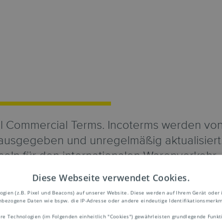
nal Commercial Terms. Incoterms werden von
sgegeben und unregelmäßig aktualisiert.
eln für den internationalen Warenverkehr,
eichtern sollen, sich auf bestimmte Pflich
Diese Webseite verwendet Cookies.
vermeidet man vor allem, nationale Handel
ien (z.B. Pixel und Beacons) auf unserer Website. Diese werden auf Ihrem Gerät oder 
ich auszulegen. Incoterms regeln unter an
bezogene Daten wie bspw. die IP-Adresse oder andere eindeutige Identifikationsmerkm
re Technologien (im Folgenden einheitlich "Cookies") gewährleisten grundlegende Fun