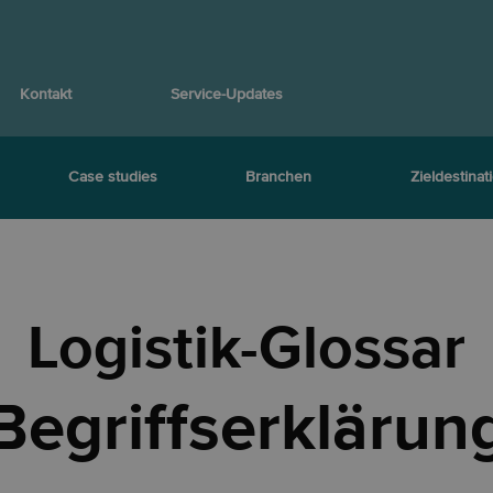
Kontakt
Service-Updates
Case studies
Branchen
Zieldestinat
Logistik-Glossar
Begriffserklärun