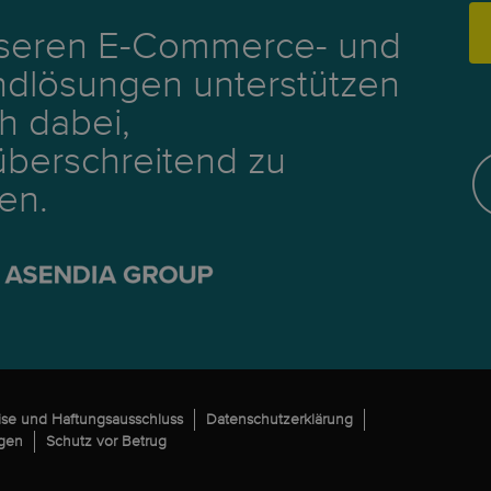
nseren E-Commerce- und
ndlösungen unterstützen
ch dabei,
berschreitend zu
en.
ise und Haftungsausschluss
Datenschutzerklärung
ngen
Schutz vor Betrug