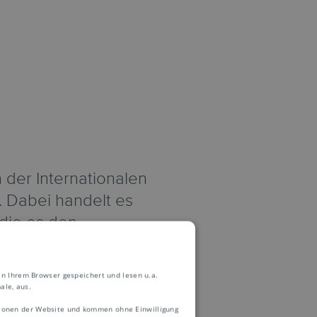
 der Internationalen
 Dabei handelt es
 die es den
ten und Bedingungen
sklauseln einzelner
in Ihrem Browser gespeichert und lesen u.a.
derem:
ale, aus.
ktionen der Website und kommen ohne Einwilligung