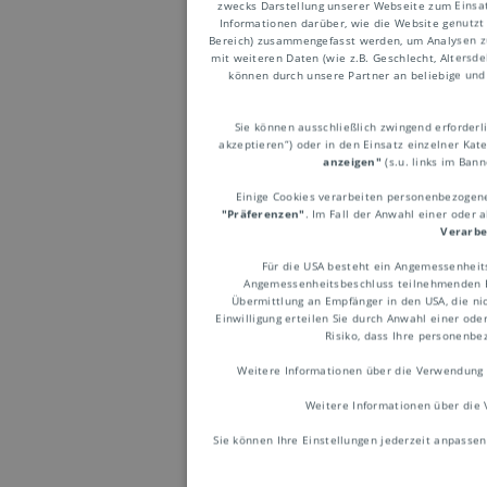
zwecks Darstellung unserer Webseite zum Einsatz
Liefer- und Zah
Informationen darüber, wie die Website genutzt
Bereich) zusammengefasst werden, um Analysen z
Gefahrübergang
mit weiteren Daten (wie z.B. Geschlecht, Altersd
können durch unsere Partner an beliebige und 
Transportkosten 
Verpackung
Sie können ausschließlich zwingend erforderlic
Transportdokum
akzeptieren“) oder in den Einsatz einzelner Kat
anzeigen"
(s.u. links im Ban
Zölle
Einige Cookies verarbeiten personenbezogene 
"Präferenzen"
. Im Fall der Anwahl einer oder 
Verarbe
Die Incoterms werden
Für die USA besteht ein Angemessenheit
Angemessenheitsbeschluss teilnehmenden Em
Gruppe E (EXW):
Übermittlung an Empfänger in den USA, die nic
Einwilligung erteilen Sie durch Anwahl einer ode
Gruppe F (FCA, F
Risiko, dass Ihre personenb
Transportkosten
Weitere Informationen über die Verwendung 
Gruppe C (CFR, C
Weitere Informationen über die 
Kosten für den T
Sie können Ihre Einstellungen jederzeit anpassen
Gruppe D (DAP, D