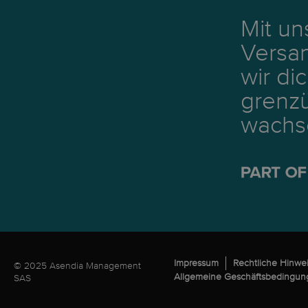
Mit u
Versa
wir di
grenzü
wachs
Impressum
Rechtliche Hinwe
© 2025 Asendia Management
Allgemeine Geschäftsbedingu
SAS