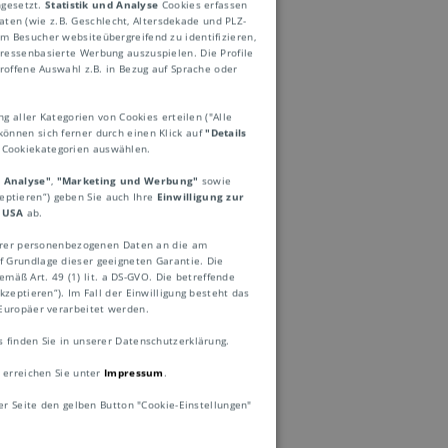
ngesetzt.
Statistik und Analyse
Cookies erfassen
ten (wie z.B. Geschlecht, Altersdekade und PLZ-
 Besucher websiteübergreifend zu identifizieren,
eressenbasierte Werbung auszuspielen. Die Profile
roffene Auswahl z.B. in Bezug auf Sprache oder
ng aller Kategorien von Cookies erteilen ("Alle
können sich ferner durch einen Klick auf
"Details
e Cookiekategorien auswählen.
d Analyse"
,
"Marketing und Werbung"
sowie
zeptieren“) geben Sie auch Ihre
Einwilligung zur
 USA
ab.
Ihrer personenbezogenen Daten an die am
 Grundlage dieser geeigneten Garantie. Die
mäß Art. 49 (1) lit. a DS-GVO. Die betreffende
zeptieren“). Im Fall der Einwilligung besteht das
nimmt nicht die
Europäer verarbeitet werden.
finden Sie in unserer Datenschutzerklärung.
 übernimmt die
 erreichen Sie unter
Impressum
.
er Seite den gelben Button "Cookie-Einstellungen"