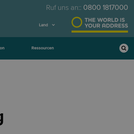
Ruf uns an:
:
0800 1817000
Land
ion
Ressourcen
g