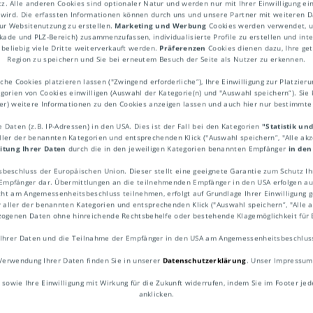
. Alle anderen Cookies sind optionaler Natur und werden nur mit Ihrer Einwilligung ei
lungsbedingungen
 wird. Die erfassten Informationen können durch uns und unsere Partner mit weiteren Da
ur Websitenutzung zu erstellen.
Marketing und Werbung
Cookies werden verwendet, um
ekade und PLZ-Bereich) zusammenzufassen, individualisierte Profile zu erstellen und int
beliebig viele Dritte weiterverkauft werden.
Präferenzen
Cookies dienen dazu, Ihre get
und evtl. Transportversicherung
Region zu speichern und Sie bei erneutem Besuch der Seite als Nutzer zu erkennen.
he Cookies platzieren lassen ("Zwingend erforderliche“), Ihre Einwilligung zur Platzieru
ente
egorien von Cookies einwilligen (Auswahl der Kategorie(n) und "Auswahl speichern“). Sie 
ner) weitere Informationen zu den Cookies anzeigen lassen und auch hier nur bestimmt
Daten (z.B. IP-Adressen) in den USA. Dies ist der Fall bei den Kategorien
"Statistik un
aller der benannten Kategorien und entsprechenden Klick ("Auswahl speichern“, "Alle ak
itung Ihrer Daten
durch die in den jeweiligen Kategorien benannten Empfänger
in den
 zudem in vier Gruppen eingeteilt:
sbeschluss der Europäischen Union. Dieser stellt eine geeignete Garantie zum Schutz 
pfänger dar. Übermittlungen an die teilnehmenden Empfänger in den USA erfolgen auf
 Abholklausel
ht am Angemessenheitsbeschluss teilnehmen, erfolgt auf Grundlage Ihrer Einwilligung ge
r aller der benannten Kategorien und entsprechenden Klick ("Auswahl speichern“, "Alle ak
AS, FOB): Absendeklauseln: Verkäufer über
ezogenen Daten ohne hinreichende Rechtsbehelfe oder bestehende Klagemöglichkeit für 
Ihrer Daten und die Teilnahme der Empfänger in den USA am Angemessenheitsbeschluss 
IF, CPT, CIP): Absendeklauseln; Verkäufer
Verwendung Ihrer Daten finden Sie in unserer
Datenschutzerklärung
. Unser Impressum
ransport
 sowie Ihre Einwilligung mit Wirkung für die Zukunft widerrufen, indem Sie im Footer jed
anklicken.
AT, DPU, DDP): Ankunftsklauseln