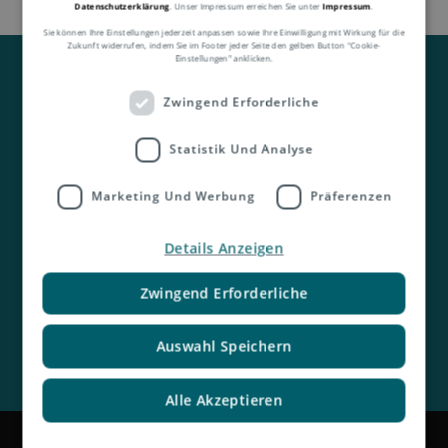
Datenschutzerklärung
. Unser Impressum erreichen Sie unter
Impressum
.
Sie können Ihre Einstellungen jederzeit anpassen sowie Ihre Einwilligung mit Wirkung für die
Zukunft widerrufen, indem Sie im Footer jeder Seite den gelben Button "Cookie-
Einstellungen" anklicken.
Zwingend Erforderliche
Statistik Und Analyse
Kontakt
Marketing Und Werbung
Präferenzen
Details Anzeigen
Zwingend Erforderliche
Auswahl Speichern
Alle Akzeptieren
Impressum