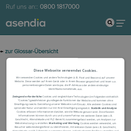
Ruf uns an:
:
0800 1817000
←
zur Glossar-Übersicht
Logistik-Glossar
Diese Webseite verwendet Cookies.
Wir verwenden Cookies und andere Technologien (z.B. Pixel und Beacons) auf unserer
Website. Diese werden auf Ihrem Gerät oder in Ihrem Browser gespeichert und lesen u.a.
Begriffserklärung
personenbezogene Daten wie bspw. die IP-Adresse oder andere eindeutige
Identifikationsmerkmale, aus.
Zwingend erforderliche
Cookies und vergleichbare Technologien (im Folgenden einheitlich
"Cookies") gewährleisten grundlegende Funktionen der Website und kommen ohne
Einwilligung zwecks Darstellung unserer Webseite zum Einsatz. Alle anderen Cookies sind
optionaler Natur und werden nur mit Ihrer Einwilligung eingesetzt.
Statistik und Analyse
Cookies erfassen Informationen darüber, wie die Website genutzt wird. Die erfassten
Informationen können durch uns und unsere Partner mit weiteren Daten (wie z.B.
Geschlecht, Altersdekade und PLZ-Bereich) zusammengefasst werden, um Analysen zur
Websitenutzung zu erstellen.
Marketing und Werbung
Cookies werden verwendet, um
Zulieferer
Besucher websiteübergreifend zu identifizieren, mit weiteren Daten (wie z.B. Geschlecht,
Altersdekade und PLZ-Bereich) zusammenzufassen, individualisierte Profile zu erstellen und