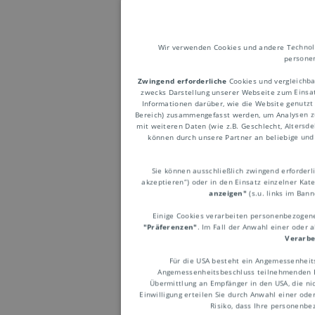
Wir verwenden Cookies und andere Technolog
personen
Zwingend erforderliche
Cookies und vergleichba
zwecks Darstellung unserer Webseite zum Einsatz
Webse
Informationen darüber, wie die Website genutzt
Bereich) zusammengefasst werden, um Analysen z
mit weiteren Daten (wie z.B. Geschlecht, Altersd
können durch unsere Partner an beliebige und 
Dokument
Sie können ausschließlich zwingend erforderlic
akzeptieren“) oder in den Einsatz einzelner Kat
kann. Web
anzeigen"
(s.u. links im Ban
Servern g
Einige Cookies verarbeiten personenbezogene 
"Präferenzen"
. Im Fall der Anwahl einer oder 
Neben Tex
Verarbe
CSS), Skr
Für die USA besteht ein Angemessenheit
eingebun
Angemessenheitsbeschluss teilnehmenden Em
Übermittlung an Empfänger in den USA, die nic
Einwilligung erteilen Sie durch Anwahl einer ode
Risiko, dass Ihre personenb