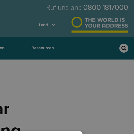
Ruf uns an:
:
0800 1817000
Land
ion
Ressourcen
ar
ung