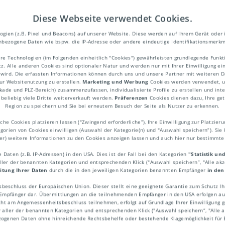
Diese Webseite verwendet Cookies.
ien (z.B. Pixel und Beacons) auf unserer Website. Diese werden auf Ihrem Gerät oder 
bezogene Daten wie bspw. die IP-Adresse oder andere eindeutige Identifikationsmerkm
re Technologien (im Folgenden einheitlich "Cookies") gewährleisten grundlegende Fun
. Alle anderen Cookies sind optionaler Natur und werden nur mit Ihrer Einwilligung ei
ite
 wird. Die erfassten Informationen können durch uns und unsere Partner mit weiteren Da
ur Websitenutzung zu erstellen.
Marketing und Werbung
Cookies werden verwendet, um
ekade und PLZ-Bereich) zusammenzufassen, individualisierte Profile zu erstellen und int
beliebig viele Dritte weiterverkauft werden.
Präferenzen
Cookies dienen dazu, Ihre get
Region zu speichern und Sie bei erneutem Besuch der Seite als Nutzer zu erkennen.
 im World Wide Web, das über eine URL a
he Cookies platzieren lassen ("Zwingend erforderliche“), Ihre Einwilligung zur Platzieru
egorien von Cookies einwilligen (Auswahl der Kategorie(n) und "Auswahl speichern“). Sie 
seiten sind normalerweise in
HTML
verfas
ner) weitere Informationen zu den Cookies anzeigen lassen und auch hier nur bestimmt
espeichert. Zum Aufrufen einer Webseite is
Daten (z.B. IP-Adressen) in den USA. Dies ist der Fall bei den Kategorien
"Statistik un
aller der benannten Kategorien und entsprechenden Klick ("Auswahl speichern“, "Alle ak
ten in HTML werden normalerweise auch S
itung Ihrer Daten
durch die in den jeweiligen Kategorien benannten Empfänger
in den
ipte, Bilder und andere Elemente in eine W
sbeschluss der Europäischen Union. Dieser stellt eine geeignete Garantie zum Schutz 
den.
pfänger dar. Übermittlungen an die teilnehmenden Empfänger in den USA erfolgen auf
ht am Angemessenheitsbeschluss teilnehmen, erfolgt auf Grundlage Ihrer Einwilligung ge
r aller der benannten Kategorien und entsprechenden Klick ("Auswahl speichern“, "Alle ak
ezogenen Daten ohne hinreichende Rechtsbehelfe oder bestehende Klagemöglichkeit für 