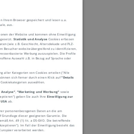
in Ihrem Browser gespeichert und lesen u.a.
ale, aus.
ktionen der Website und kommen ohne Einwilligung
ngesetzt.
Statistik und Analyse
Cookies erfassen
ten (wie z.B. Geschlecht, Altersdekade und PLZ-
 Besucher websiteübergreifend zu identifizieren,
eressenbasierte Werbung auszuspielen. Die Profile
roffene Auswahl z.B. in Bezug auf Sprache oder
ufgerufen werden
ng aller Kategorien von Cookies erteilen ("Alle
können sich ferner durch einen Klick auf
"Details
st und werden auf
e Cookiekategorien auswählen.
t ein Browser nötig.
d Analyse"
,
"Marketing und Werbung"
sowie
zeptieren“) geben Sie auch Ihre
Einwilligung zur
tylesheets (siehe
 USA
ab.
ebseite
Ihrer personenbezogenen Daten an die am
 Grundlage dieser geeigneten Garantie. Die
mäß Art. 49 (1) lit. a DS-GVO. Die betreffende
zeptieren“). Im Fall der Einwilligung besteht das
Europäer verarbeitet werden.