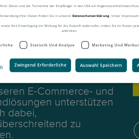
Ihrer Daten und die Teilnahme der Empfänger in den USA am Angemessenheitsbeschluss 
Verwendung Ihrer Daten finden Sie in unserer
Datenschutzerklärung
. Unser Impressum
 sowie Ihre Einwilligung mit Wirkung für die Zukunft widerrufen, indem Sie im Footer jed
anklicken.
rliche
Statistik Und Analyse
Marketing Und Werbu
Zwingend Erforderliche
Auswahl Speichern
en
nseren E-Commerce- und
ndlösungen unterstützen
ch dabei,
berschreitend zu
en.