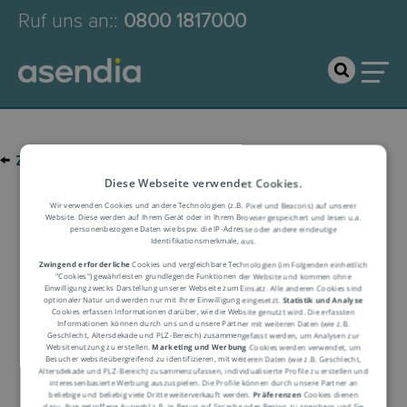
Ruf uns an:
:
0800 1817000
←
zur Glossar-Übersicht
Diese Webseite verwendet Cookies.
Logistik-Glossar
Wir verwenden Cookies und andere Technologien (z.B. Pixel und Beacons) auf unserer
Website. Diese werden auf Ihrem Gerät oder in Ihrem Browser gespeichert und lesen u.a.
personenbezogene Daten wie bspw. die IP-Adresse oder andere eindeutige
Identifikationsmerkmale, aus.
Begriffserklärung
Zwingend erforderliche
Cookies und vergleichbare Technologien (im Folgenden einheitlich
"Cookies") gewährleisten grundlegende Funktionen der Website und kommen ohne
Einwilligung zwecks Darstellung unserer Webseite zum Einsatz. Alle anderen Cookies sind
optionaler Natur und werden nur mit Ihrer Einwilligung eingesetzt.
Statistik und Analyse
Cookies erfassen Informationen darüber, wie die Website genutzt wird. Die erfassten
Informationen können durch uns und unsere Partner mit weiteren Daten (wie z.B.
Geschlecht, Altersdekade und PLZ-Bereich) zusammengefasst werden, um Analysen zur
Websitenutzung zu erstellen.
Marketing und Werbung
Cookies werden verwendet, um
Besucher websiteübergreifend zu identifizieren, mit weiteren Daten (wie z.B. Geschlecht,
Altersdekade und PLZ-Bereich) zusammenzufassen, individualisierte Profile zu erstellen und
interessenbasierte Werbung auszuspielen. Die Profile können durch unsere Partner an
Warenannahme
beliebige und beliebig viele Dritte weiterverkauft werden.
Präferenzen
Cookies dienen
dazu, Ihre getroffene Auswahl z.B. in Bezug auf Sprache oder Region zu speichern und Sie