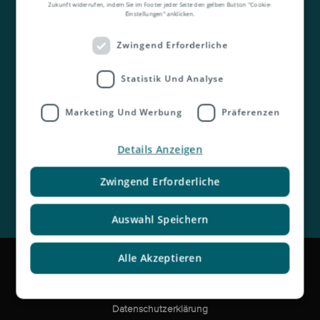
Zukunft widerrufen, indem Sie im Footer jeder Seite den gelben Button "Cookie-
Einstellungen" anklicken.
Zwingend Erforderliche
Kontakt
Statistik Und Analyse
Marketing Und Werbung
Präferenzen
Details Anzeigen
Zwingend Erforderliche
Auswahl Speichern
Impressum
Alle Akzeptieren
Rechtliche Hinweise und Haftungsausschluss
Datenschutzerklärung