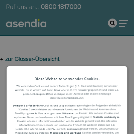
Ruf uns an:
:
0800 1817000
←
zur Glossar-Übersicht
Logistik-Glossar
Diese Webseite verwendet Cookies.
Wir verwenden Cookies und andere Technologien (z.B. Pixel und Beacons) auf unserer
Website. Diese werden auf Ihrem Gerät oder in Ihrem Browser gespeichert und lesen u.a.
personenbezogene Daten wie bspw. die IP-Adresse oder andere eindeutige
Begriffserklärung
Identifikationsmerkmale, aus.
Zwingend erforderliche
Cookies und vergleichbare Technologien (im Folgenden einheitlich
"Cookies") gewährleisten grundlegende Funktionen der Website und kommen ohne
Einwilligung zwecks Darstellung unserer Webseite zum Einsatz. Alle anderen Cookies sind
optionaler Natur und werden nur mit Ihrer Einwilligung eingesetzt.
Statistik und Analyse
Cookies erfassen Informationen darüber, wie die Website genutzt wird. Die erfassten
Informationen können durch uns und unsere Partner mit weiteren Daten (wie z.B.
Geschlecht, Altersdekade und PLZ-Bereich) zusammengefasst werden, um Analysen zur
Websitenutzung zu erstellen.
Marketing und Werbung
Cookies werden verwendet, um