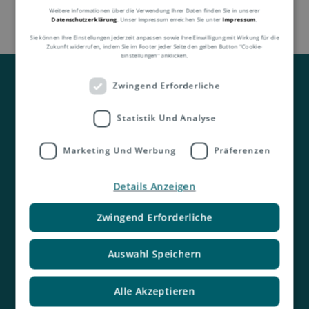
Weitere Informationen über die Verwendung Ihrer Daten finden Sie in unserer
Datenschutzerklärung
. Unser Impressum erreichen Sie unter
Impressum
.
Sie können Ihre Einstellungen jederzeit anpassen sowie Ihre Einwilligung mit Wirkung für die
Zukunft widerrufen, indem Sie im Footer jeder Seite den gelben Button "Cookie-
Einstellungen" anklicken.
Zwingend Erforderliche
Statistik Und Analyse
Marketing Und Werbung
Präferenzen
Kontakt
Details Anzeigen
Zwingend Erforderliche
Auswahl Speichern
Alle Akzeptieren