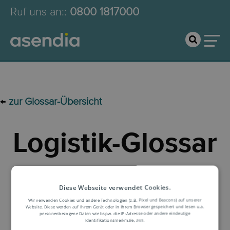
Ruf uns an:
:
0800 1817000
←
zur Glossar-Übersicht
Logistik-Glossar
Begriffserklärung
Diese Webseite verwendet Cookies.
Wir verwenden Cookies und andere Technologien (z.B. Pixel und Beacons) auf unserer
Website. Diese werden auf Ihrem Gerät oder in Ihrem Browser gespeichert und lesen u.a.
personenbezogene Daten wie bspw. die IP-Adresse oder andere eindeutige
Identifikationsmerkmale, aus.