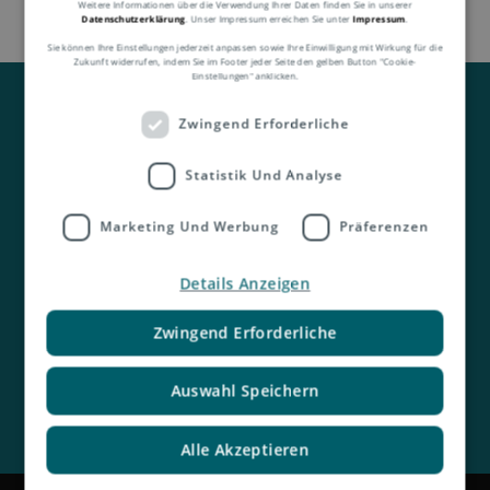
Weitere Informationen über die Verwendung Ihrer Daten finden Sie in unserer
Datenschutzerklärung
. Unser Impressum erreichen Sie unter
Impressum
.
Sie können Ihre Einstellungen jederzeit anpassen sowie Ihre Einwilligung mit Wirkung für die
Zukunft widerrufen, indem Sie im Footer jeder Seite den gelben Button "Cookie-
Einstellungen" anklicken.
Zwingend Erforderliche
Statistik Und Analyse
Kontakt
Marketing Und Werbung
Präferenzen
Details Anzeigen
Zwingend Erforderliche
Auswahl Speichern
Alle Akzeptieren