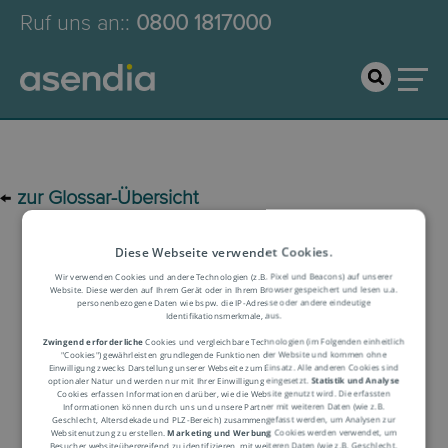
Ruf uns an:
:
0800 1817000
←
zur Glossar-Übersicht
Diese Webseite verwendet Cookies.
Logistik-Glossar
Wir verwenden Cookies und andere Technologien (z.B. Pixel und Beacons) auf unserer
Website. Diese werden auf Ihrem Gerät oder in Ihrem Browser gespeichert und lesen u.a.
personenbezogene Daten wie bspw. die IP-Adresse oder andere eindeutige
Identifikationsmerkmale, aus.
Begriffserklärung
Zwingend erforderliche
Cookies und vergleichbare Technologien (im Folgenden einheitlich
"Cookies") gewährleisten grundlegende Funktionen der Website und kommen ohne
Einwilligung zwecks Darstellung unserer Webseite zum Einsatz. Alle anderen Cookies sind
optionaler Natur und werden nur mit Ihrer Einwilligung eingesetzt.
Statistik und Analyse
Cookies erfassen Informationen darüber, wie die Website genutzt wird. Die erfassten
Informationen können durch uns und unsere Partner mit weiteren Daten (wie z.B.
Geschlecht, Altersdekade und PLZ-Bereich) zusammengefasst werden, um Analysen zur
Websitenutzung zu erstellen.
Marketing und Werbung
Cookies werden verwendet, um
Besucher websiteübergreifend zu identifizieren, mit weiteren Daten (wie z.B. Geschlecht,