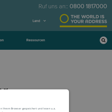
Ruf uns an:
:
0800 1817000
Land
ion
Ressourcen
ar
ung
in Ihrem Browser gespeichert und lesen u.a.