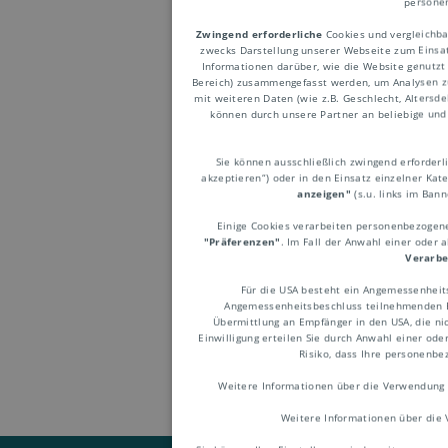
personen
Zwingend erforderliche
Cookies und vergleichba
zwecks Darstellung unserer Webseite zum Einsatz
Informationen darüber, wie die Website genutzt
Bereich) zusammengefasst werden, um Analysen z
mit weiteren Daten (wie z.B. Geschlecht, Altersd
können durch unsere Partner an beliebige und 
Teilla
Sie können ausschließlich zwingend erforderlic
akzeptieren“) oder in den Einsatz einzelner Kat
anzeigen"
(s.u. links im Ban
Einige Cookies verarbeiten personenbezogene 
Wird der F
"Präferenzen"
. Im Fall der Anwahl einer oder 
Verarbe
man von e
Für die USA besteht ein Angemessenheit
Teilladun
Angemessenheitsbeschluss teilnehmenden Em
Übermittlung an Empfänger in den USA, die nic
und den T
Einwilligung erteilen Sie durch Anwahl einer ode
Risiko, dass Ihre personenb
Weitere Informationen über die Verwendung 
Weitere Informationen über die 