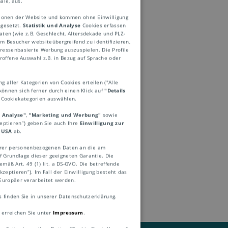
ale, aus.
ktionen der Website und kommen ohne Einwilligung
ngesetzt.
Statistik und Analyse
Cookies erfassen
ten (wie z.B. Geschlecht, Altersdekade und PLZ-
 Besucher websiteübergreifend zu identifizieren,
eressenbasierte Werbung auszuspielen. Die Profile
roffene Auswahl z.B. in Bezug auf Sprache oder
ng aller Kategorien von Cookies erteilen ("Alle
können sich ferner durch einen Klick auf
"Details
e Cookiekategorien auswählen.
d Analyse"
,
"Marketing und Werbung"
sowie
 ausgelastet, spricht
zeptieren“) geben Sie auch Ihre
Einwilligung zur
 USA
ab.
 weitere
Ihrer personenbezogenen Daten an die am
g zu gewährleisten
 Grundlage dieser geeigneten Garantie. Die
mäß Art. 49 (1) lit. a DS-GVO. Die betreffende
en.
zeptieren“). Im Fall der Einwilligung besteht das
Europäer verarbeitet werden.
finden Sie in unserer Datenschutzerklärung.
 erreichen Sie unter
Impressum
.