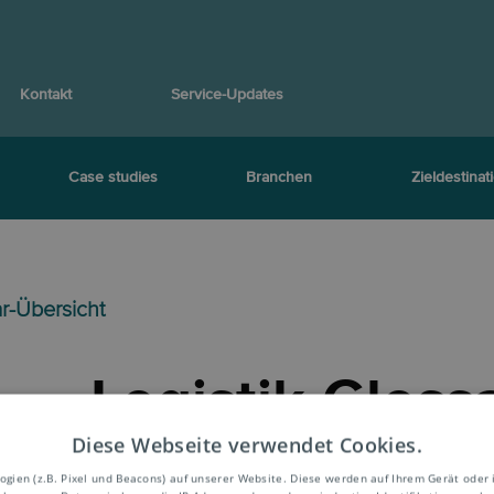
Kontakt
Service-Updates
Case studies
Branchen
Zieldestinat
ar-Übersicht
Logistik-Gloss
Diese Webseite verwendet Cookies.
Begriffserklär
ien (z.B. Pixel und Beacons) auf unserer Website. Diese werden auf Ihrem Gerät oder 