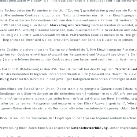
bezogene Daten wie bspw. die IP-Adresse oder andere eindeutige Identifikationsmerkm
re Technologien (im Folgenden einheitlich "Cookies") gewährleisten grundlegende Fun
. Alle anderen Cookies sind optionaler Natur und werden nur mit Ihrer Einwilligung ei
 wird. Die erfassten Informationen können durch uns und unsere Partner mit weiteren Da
ur Websitenutzung zu erstellen.
Marketing und Werbung
Cookies werden verwendet, um
ekade und PLZ-Bereich) zusammenzufassen, individualisierte Profile zu erstellen und int
beliebig viele Dritte weiterverkauft werden.
Präferenzen
Cookies dienen dazu, Ihre get
Region zu speichern und Sie bei erneutem Besuch der Seite als Nutzer zu erkennen.
dung
he Cookies platzieren lassen ("Zwingend erforderliche“), Ihre Einwilligung zur Platzieru
egorien von Cookies einwilligen (Auswahl der Kategorie(n) und "Auswahl speichern“). Sie 
ner) weitere Informationen zu den Cookies anzeigen lassen und auch hier nur bestimmt
Daten (z.B. IP-Adressen) in den USA. Dies ist der Fall bei den Kategorien
"Statistik un
rachtraum eines Transportmittels nicht voll
aller der benannten Kategorien und entsprechenden Klick ("Auswahl speichern“, "Alle ak
itung Ihrer Daten
durch die in den jeweiligen Kategorien benannten Empfänger
in den
iner Teilladung. In der Regel werden dann
sbeschluss der Europäischen Union. Dieser stellt eine geeignete Garantie zum Schutz 
gen aufgenommen, um eine volle Auslastun
pfänger dar. Übermittlungen an die teilnehmenden Empfänger in den USA erfolgen auf
ht am Angemessenheitsbeschluss teilnehmen, erfolgt auf Grundlage Ihrer Einwilligung ge
ransport kosteneffizient abwickeln zu könn
r aller der benannten Kategorien und entsprechenden Klick ("Auswahl speichern“, "Alle ak
ezogenen Daten ohne hinreichende Rechtsbehelfe oder bestehende Klagemöglichkeit für 
Ihrer Daten und die Teilnahme der Empfänger in den USA am Angemessenheitsbeschluss 
Verwendung Ihrer Daten finden Sie in unserer
Datenschutzerklärung
. Unser Impressum