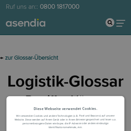
Ruf uns an:
:
0800 1817000
←
zur Glossar-Übersicht
Logistik-Glossar
Begriffserklärung
Diese Webseite verwendet Cookies.
Wir verwenden Cookies und andere Technologien (z.B. Pixel und Beacons) auf unserer
Website. Diese werden auf Ihrem Gerät oder in Ihrem Browser gespeichert und lesen u.a.
personenbezogene Daten wie bspw. die IP-Adresse oder andere eindeutige
Identifikationsmerkmale, aus.