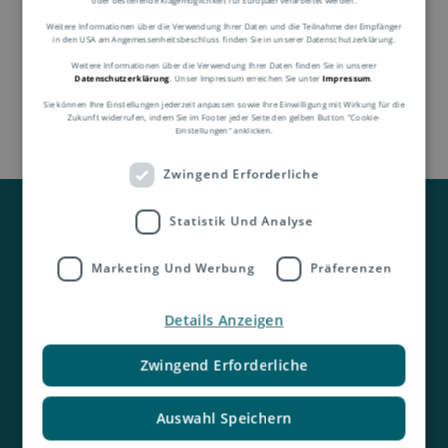
Weitere Informationen über die Verwendung Ihrer Daten und die Teilnahme der Empfänger
in den USA am Angemessenheitsbeschluss finden Sie in unserer Datenschutzerklärung.
Weitere Informationen über die Verwendung Ihrer Daten finden Sie in unserer
Datenschutzerklärung
. Unser Impressum erreichen Sie unter
Impressum
.
Sie können Ihre Einstellungen jederzeit anpassen sowie Ihre Einwilligung mit Wirkung für die
Zukunft widerrufen, indem Sie im Footer jeder Seite den gelben Button "Cookie-
Einstellungen" anklicken.
Zwingend Erforderliche
Statistik Und Analyse
Marketing Und Werbung
Präferenzen
Details Anzeigen
Kontakt
Zwingend Erforderliche
Auswahl Speichern