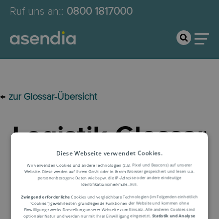
Ruf uns an:
:
0800 1817000
←
zur Glossar-Übersicht
Logistik-Glossar
Diese Webseite verwendet Cookies.
Begriffserklärung
Wir verwenden Cookies und andere Technologien (z.B. Pixel und Beacons) auf unserer
Website. Diese werden auf Ihrem Gerät oder in Ihrem Browser gespeichert und lesen u.a.
personenbezogene Daten wie bspw. die IP-Adresse oder andere eindeutige
Identifikationsmerkmale, aus.
Zwingend erforderliche
Cookies und vergleichbare Technologien (im Folgenden einheitlich
"Cookies") gewährleisten grundlegende Funktionen der Website und kommen ohne
Einwilligung zwecks Darstellung unserer Webseite zum Einsatz. Alle anderen Cookies sind
optionaler Natur und werden nur mit Ihrer Einwilligung eingesetzt.
Statistik und Analyse