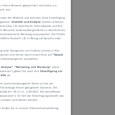
in Ihrem Browser gespeichert und lesen u.a.
ale, aus.
ktionen der Website und kommen ohne Einwilligung
ngesetzt.
Statistik und Analyse
Cookies erfassen
ten (wie z.B. Geschlecht, Altersdekade und PLZ-
 Besucher websiteübergreifend zu identifizieren,
eressenbasierte Werbung auszuspielen. Die Profile
roffene Auswahl z.B. in Bezug auf Sprache oder
ng aller Kategorien von Cookies erteilen ("Alle
können sich ferner durch einen Klick auf
"Details
e Cookiekategorien auswählen.
gelmäßige Analyse
d Analyse"
,
"Marketing und Werbung"
sowie
mierung ihrer
zeptieren“) geben Sie auch Ihre
Einwilligung zur
 USA
ab.
Ihrer personenbezogenen Daten an die am
 Grundlage dieser geeigneten Garantie. Die
mäß Art. 49 (1) lit. a DS-GVO. Die betreffende
zeptieren“). Im Fall der Einwilligung besteht das
Europäer verarbeitet werden.
finden Sie in unserer Datenschutzerklärung.