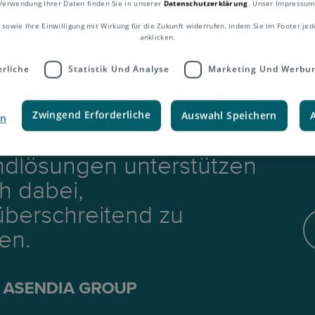
Verwendung Ihrer Daten finden Sie in unserer
Datenschutzerklärung
. Unser Impressum
 sowie Ihre Einwilligung mit Wirkung für die Zukunft widerrufen, indem Sie im Footer jed
anklicken.
rliche
Statistik Und Analyse
Marketing Und Werbu
Zwingend Erforderliche
Auswahl Speichern
en
nseren E-Commerce- und
ndlösungen unterstützen
ch dabei,
berschreitend zu
en.