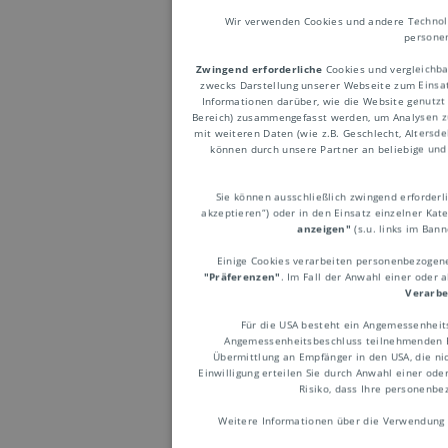
Wir verwenden Cookies und andere Technolog
personen
Zwingend erforderliche
Cookies und vergleichba
zwecks Darstellung unserer Webseite zum Einsatz
Informationen darüber, wie die Website genutzt
Bereich) zusammengefasst werden, um Analysen z
mit weiteren Daten (wie z.B. Geschlecht, Altersd
Sendu
können durch unsere Partner an beliebige und 
Sie können ausschließlich zwingend erforderlic
akzeptieren“) oder in den Einsatz einzelner Kat
anzeigen"
(s.u. links im Ban
Art und 
Einige Cookies verarbeiten personenbezogene 
der Sendu
"Präferenzen"
. Im Fall der Anwahl einer oder 
Verarbe
Logistikp
Für die USA besteht ein Angemessenheit
Angemessenheitsbeschluss teilnehmenden Em
Übermittlung an Empfänger in den USA, die nic
Einwilligung erteilen Sie durch Anwahl einer ode
Risiko, dass Ihre personenb
Weitere Informationen über die Verwendung 