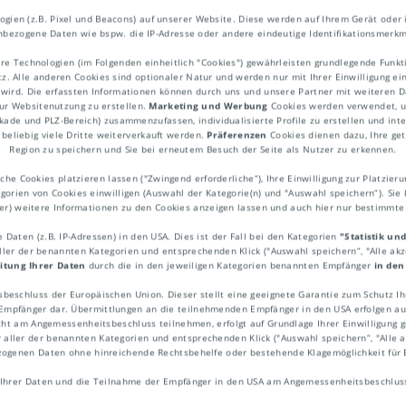
ien (z.B. Pixel und Beacons) auf unserer Website. Diese werden auf Ihrem Gerät oder 
bezogene Daten wie bspw. die IP-Adresse oder andere eindeutige Identifikationsmerkm
re Technologien (im Folgenden einheitlich "Cookies") gewährleisten grundlegende Fun
. Alle anderen Cookies sind optionaler Natur und werden nur mit Ihrer Einwilligung ei
 wird. Die erfassten Informationen können durch uns und unsere Partner mit weiteren Da
ur Websitenutzung zu erstellen.
Marketing und Werbung
Cookies werden verwendet, um
ekade und PLZ-Bereich) zusammenzufassen, individualisierte Profile zu erstellen und int
ngsstruktur
beliebig viele Dritte weiterverkauft werden.
Präferenzen
Cookies dienen dazu, Ihre get
Region zu speichern und Sie bei erneutem Besuch der Seite als Nutzer zu erkennen.
he Cookies platzieren lassen ("Zwingend erforderliche“), Ihre Einwilligung zur Platzieru
egorien von Cookies einwilligen (Auswahl der Kategorie(n) und "Auswahl speichern“). Sie 
ner) weitere Informationen zu den Cookies anzeigen lassen und auch hier nur bestimmt
Zusammensetzung von Sendungen. Eine re
Daten (z.B. IP-Adressen) in den USA. Dies ist der Fall bei den Kategorien
"Statistik un
ngsstruktur hilft Unternehmen bei der Opti
aller der benannten Kategorien und entsprechenden Klick ("Auswahl speichern“, "Alle ak
itung Ihrer Daten
durch die in den jeweiligen Kategorien benannten Empfänger
in den
rozesse.
sbeschluss der Europäischen Union. Dieser stellt eine geeignete Garantie zum Schutz 
pfänger dar. Übermittlungen an die teilnehmenden Empfänger in den USA erfolgen auf
ht am Angemessenheitsbeschluss teilnehmen, erfolgt auf Grundlage Ihrer Einwilligung ge
r aller der benannten Kategorien und entsprechenden Klick ("Auswahl speichern“, "Alle ak
ezogenen Daten ohne hinreichende Rechtsbehelfe oder bestehende Klagemöglichkeit für 
Ihrer Daten und die Teilnahme der Empfänger in den USA am Angemessenheitsbeschluss 