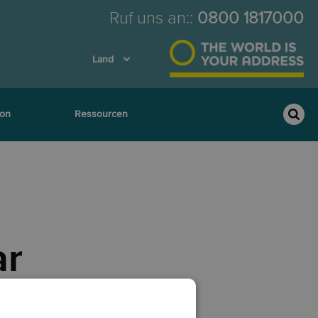
Ruf uns an:
:
0800 1817000
Land
ion
Ressourcen
ar
ung