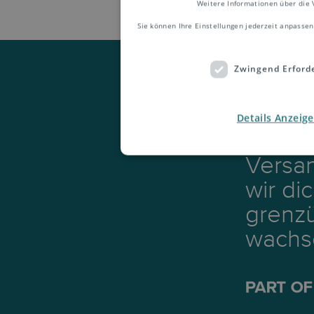
Weitere Informationen über die 
Sie können Ihre Einstellungen jederzeit anpassen
Zwingend Erforde
Details Anzeig
Mit u
Versa
wir di
grenzü
wachs