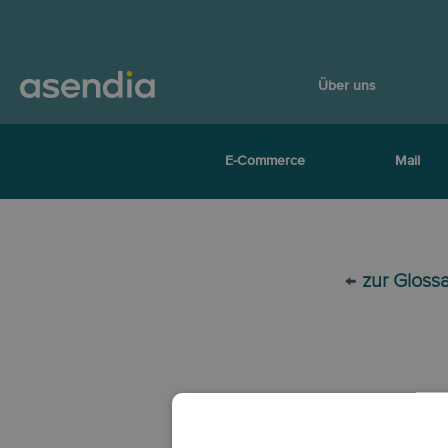
Über uns
E-Commerce
Mail
←
zur Gloss