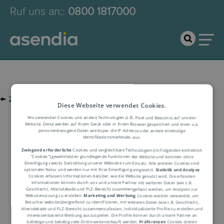
Ruf uns an:
:
0800 1817000
←
zur Glossar-Übersicht
Diese Webseite verwendet Cookies.
Wir verwenden Cookies und andere Technologien (z.B. Pixel und Beacons) auf unserer
Website. Diese werden auf Ihrem Gerät oder in Ihrem Browser gespeichert und lesen u.a.
Logistik-Glossar
personenbezogene Daten wie bspw. die IP-Adresse oder andere eindeutige
Identifikationsmerkmale, aus.
Zwingend erforderliche
Cookies und vergleichbare Technologien (im Folgenden einheitlich
"Cookies") gewährleisten grundlegende Funktionen der Website und kommen ohne
Begriffserklärung
Einwilligung zwecks Darstellung unserer Webseite zum Einsatz. Alle anderen Cookies sind
optionaler Natur und werden nur mit Ihrer Einwilligung eingesetzt.
Statistik und Analyse
Cookies erfassen Informationen darüber, wie die Website genutzt wird. Die erfassten
Informationen können durch uns und unsere Partner mit weiteren Daten (wie z.B.
Geschlecht, Altersdekade und PLZ-Bereich) zusammengefasst werden, um Analysen zur
Websitenutzung zu erstellen.
Marketing und Werbung
Cookies werden verwendet, um
Besucher websiteübergreifend zu identifizieren, mit weiteren Daten (wie z.B. Geschlecht,
Altersdekade und PLZ-Bereich) zusammenzufassen, individualisierte Profile zu erstellen und
interessenbasierte Werbung auszuspielen. Die Profile können durch unsere Partner an
beliebige und beliebig viele Dritte weiterverkauft werden.
Präferenzen
Cookies dienen