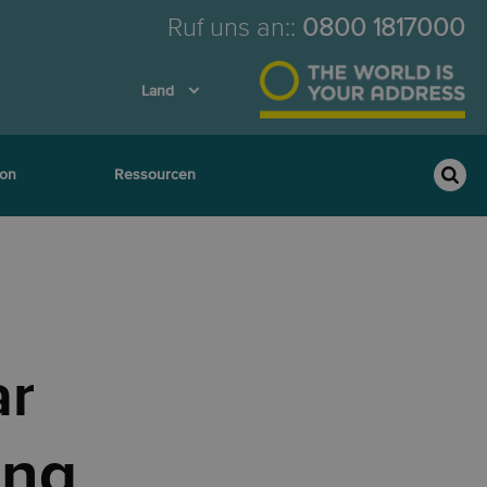
Ruf uns an:
:
0800 1817000
Land
ion
Ressourcen
ar
ung