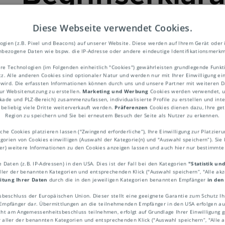
Diese Webseite verwendet Cookies.
ien (z.B. Pixel und Beacons) auf unserer Website. Diese werden auf Ihrem Gerät oder 
bezogene Daten wie bspw. die IP-Adresse oder andere eindeutige Identifikationsmerkm
re Technologien (im Folgenden einheitlich "Cookies") gewährleisten grundlegende Fun
ost
. Alle anderen Cookies sind optionaler Natur und werden nur mit Ihrer Einwilligung ei
 wird. Die erfassten Informationen können durch uns und unsere Partner mit weiteren Da
ur Websitenutzung zu erstellen.
Marketing und Werbung
Cookies werden verwendet, um
ekade und PLZ-Bereich) zusammenzufassen, individualisierte Profile zu erstellen und int
beliebig viele Dritte weiterverkauft werden.
Präferenzen
Cookies dienen dazu, Ihre get
Region zu speichern und Sie bei erneutem Besuch der Seite als Nutzer zu erkennen.
betriebene (pneumatische) Förderanlage, ur
he Cookies platzieren lassen ("Zwingend erforderliche“), Ihre Einwilligung zur Platzieru
e und Dokumente. Das Transportgut wird dab
egorien von Cookies einwilligen (Auswahl der Kategorie(n) und "Auswahl speichern“). Sie 
 von der Ausgangs- zur Empfangsstation ge
ner) weitere Informationen zu den Cookies anzeigen lassen und auch hier nur bestimmt
h den Einsatz digitaler Systeme für den Info
Daten (z.B. IP-Adressen) in den USA. Dies ist der Fall bei den Kategorien
"Statistik un
aller der benannten Kategorien und entsprechenden Klick ("Auswahl speichern“, "Alle ak
 obsolet, ist aber für den Transport von Kl
itung Ihrer Daten
durch die in den jeweiligen Kategorien benannten Empfänger
in den
weise in Fabrikanlagen oder Krankenhäuse
sbeschluss der Europäischen Union. Dieser stellt eine geeignete Garantie zum Schutz 
pfänger dar. Übermittlungen an die teilnehmenden Empfänger in den USA erfolgen auf
 da moderne Anlagen zeitkritische Güter w
ht am Angemessenheitsbeschluss teilnehmen, erfolgt auf Grundlage Ihrer Einwilligung ge
r aller der benannten Kategorien und entsprechenden Klick ("Auswahl speichern“, "Alle ak