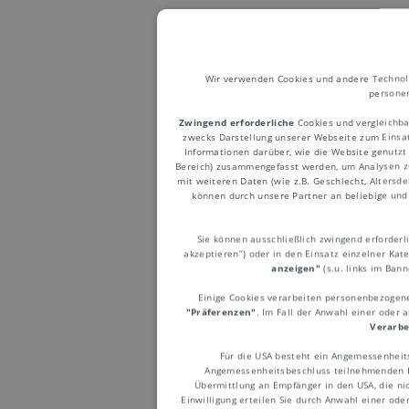
Wir verwenden Cookies und andere Technolog
personen
Zwingend erforderliche
Cookies und vergleichba
Rohrp
zwecks Darstellung unserer Webseite zum Einsatz
Informationen darüber, wie die Website genutzt
Bereich) zusammengefasst werden, um Analysen z
mit weiteren Daten (wie z.B. Geschlecht, Altersd
können durch unsere Partner an beliebige und 
Luftdruck
Sie können ausschließlich zwingend erforderlic
Kleinteil
akzeptieren“) oder in den Einsatz einzelner Kat
Behältern
anzeigen"
(s.u. links im Ban
wird durc
Einige Cookies verarbeiten personenbezogene 
"Präferenzen"
. Im Fall der Anwahl einer oder 
zunehmend
Verarbe
beispiels
Für die USA besteht ein Angemessenheit
Angemessenheitsbeschluss teilnehmenden Em
Gebrauch,
Übermittlung an Empfänger in den USA, die nic
Einwilligung erteilen Sie durch Anwahl einer ode