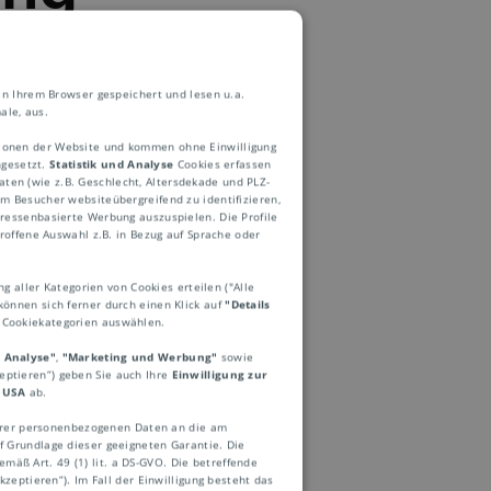
in Ihrem Browser gespeichert und lesen u.a.
ale, aus.
ktionen der Website und kommen ohne Einwilligung
ngesetzt.
Statistik und Analyse
Cookies erfassen
ten (wie z.B. Geschlecht, Altersdekade und PLZ-
 Besucher websiteübergreifend zu identifizieren,
eressenbasierte Werbung auszuspielen. Die Profile
roffene Auswahl z.B. in Bezug auf Sprache oder
sprünglich für
ng aller Kategorien von Cookies erteilen ("Alle
ei in zylindrischen
können sich ferner durch einen Klick auf
"Details
leitet. Die Rohrpost
e Cookiekategorien auswählen.
rmationsfluss
d Analyse"
,
"Marketing und Werbung"
sowie
zeptieren“) geben Sie auch Ihre
Einwilligung zur
eingut,
 USA
ab.
rn, immer noch im
Ihrer personenbezogenen Daten an die am
 Grundlage dieser geeigneten Garantie. Die
ie Blut- und
mäß Art. 49 (1) lit. a DS-GVO. Die betreffende
zeptieren“). Im Fall der Einwilligung besteht das