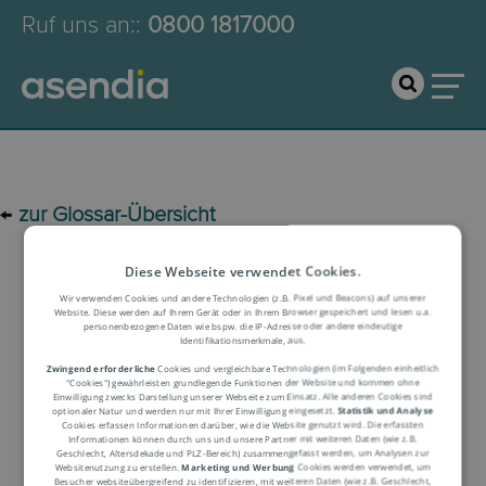
Ruf uns an:
:
0800 1817000
←
zur Glossar-Übersicht
Diese Webseite verwendet Cookies.
Logistik-Glossar
Wir verwenden Cookies und andere Technologien (z.B. Pixel und Beacons) auf unserer
Website. Diese werden auf Ihrem Gerät oder in Ihrem Browser gespeichert und lesen u.a.
personenbezogene Daten wie bspw. die IP-Adresse oder andere eindeutige
Identifikationsmerkmale, aus.
Begriffserklärung
Zwingend erforderliche
Cookies und vergleichbare Technologien (im Folgenden einheitlich
"Cookies") gewährleisten grundlegende Funktionen der Website und kommen ohne
Einwilligung zwecks Darstellung unserer Webseite zum Einsatz. Alle anderen Cookies sind
optionaler Natur und werden nur mit Ihrer Einwilligung eingesetzt.
Statistik und Analyse
Cookies erfassen Informationen darüber, wie die Website genutzt wird. Die erfassten
Informationen können durch uns und unsere Partner mit weiteren Daten (wie z.B.
Geschlecht, Altersdekade und PLZ-Bereich) zusammengefasst werden, um Analysen zur
Websitenutzung zu erstellen.
Marketing und Werbung
Cookies werden verwendet, um
Besucher websiteübergreifend zu identifizieren, mit weiteren Daten (wie z.B. Geschlecht,