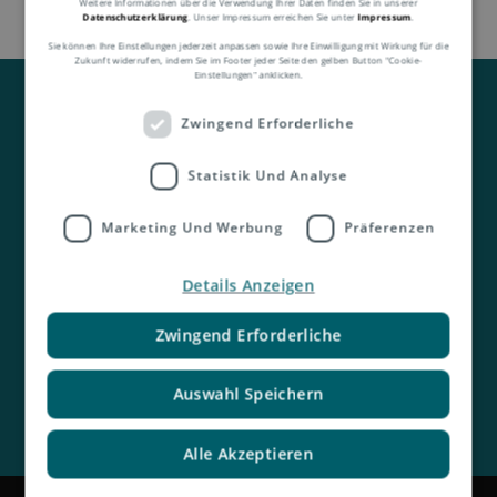
Weitere Informationen über die Verwendung Ihrer Daten finden Sie in unserer
Datenschutzerklärung
. Unser Impressum erreichen Sie unter
Impressum
.
Sie können Ihre Einstellungen jederzeit anpassen sowie Ihre Einwilligung mit Wirkung für die
Zukunft widerrufen, indem Sie im Footer jeder Seite den gelben Button "Cookie-
Einstellungen" anklicken.
Zwingend Erforderliche
Statistik Und Analyse
Kontakt
Marketing Und Werbung
Präferenzen
Details Anzeigen
Zwingend Erforderliche
Auswahl Speichern
Alle Akzeptieren