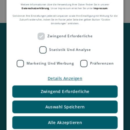
Weitere Informationen über die Verwendung Ihrer Daten finden Sie in unserer
Datenschutzerklärung
. Unser Impressum erreichen Sie unter
Impressum
.
Sie können Ihre Einstellungen jederzeit anpassen sowie Ihre Einwilligung mit Wirkung für die
Zukunft widerrufen, indem Sie im Footer jeder Seite den gelben Button "Cookie-
Einstellungen" anklicken.
Zwingend Erforderliche
Statistik Und Analyse
Marketing Und Werbung
Präferenzen
Kontakt
Details Anzeigen
Zwingend Erforderliche
Auswahl Speichern
Alle Akzeptieren