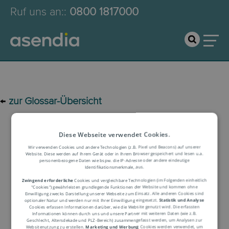
Ruf uns an:
:
0800 1817000
←
zur Glossar-Übersicht
Logistik-Glossar
Diese Webseite verwendet Cookies.
Wir verwenden Cookies und andere Technologien (z.B. Pixel und Beacons) auf unserer
Website. Diese werden auf Ihrem Gerät oder in Ihrem Browser gespeichert und lesen u.a.
personenbezogene Daten wie bspw. die IP-Adresse oder andere eindeutige
Begriffserklärung
Identifikationsmerkmale, aus.
Zwingend erforderliche
Cookies und vergleichbare Technologien (im Folgenden einheitlich
"Cookies") gewährleisten grundlegende Funktionen der Website und kommen ohne
Einwilligung zwecks Darstellung unserer Webseite zum Einsatz. Alle anderen Cookies sind
optionaler Natur und werden nur mit Ihrer Einwilligung eingesetzt.
Statistik und Analyse
Cookies erfassen Informationen darüber, wie die Website genutzt wird. Die erfassten
Informationen können durch uns und unsere Partner mit weiteren Daten (wie z.B.
Geschlecht, Altersdekade und PLZ-Bereich) zusammengefasst werden, um Analysen zur
Websitenutzung zu erstellen.
Marketing und Werbung
Cookies werden verwendet, um