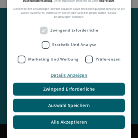
Datenschutzerklärung
. Unser Impressum erreichen Sie unter
Impressum
.
Sie können Ihre Einstellungen jederzeit anpassen sowie Ihre Einwilligung mit Wirkung für die
Zukunft widerrufen, indem Sie im Footer jeder Seite den gelben Button "Cookie-
Einstellungen" anklicken.
Zwingend Erforderliche
Statistik Und Analyse
Kontakt
Marketing Und Werbung
Präferenzen
Details Anzeigen
Zwingend Erforderliche
Auswahl Speichern
Alle Akzeptieren
Impressum