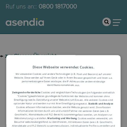
Ruf uns an:
:
0800 1817000
←
zur Glossar-Übersicht
Diese Webseite verwendet Cookies.
Logistik-Glossar
Wir verwenden Cookies und andere Technologien (z.B. Pixel und Beacons) auf unserer
Website. Diese werden auf Ihrem Gerät oder in Ihrem Browser gespeichert und lesen u.a.
personenbezogene Daten wie bspw. die IP-Adresse oder andere eindeutige
Identifikationsmerkmale, aus.
Begriffserklärung
Zwingend erforderliche
Cookies und vergleichbare Technologien (im Folgenden einheitlich
"Cookies") gewährleisten grundlegende Funktionen der Website und kommen ohne
Einwilligung zwecks Darstellung unserer Webseite zum Einsatz. Alle anderen Cookies sind
optionaler Natur und werden nur mit Ihrer Einwilligung eingesetzt.
Statistik und Analyse
Cookies erfassen Informationen darüber, wie die Website genutzt wird. Die erfassten
Informationen können durch uns und unsere Partner mit weiteren Daten (wie z.B.
Geschlecht, Altersdekade und PLZ-Bereich) zusammengefasst werden, um Analysen zur
Websitenutzung zu erstellen.
Marketing und Werbung
Cookies werden verwendet, um
Besucher websiteübergreifend zu identifizieren, mit weiteren Daten (wie z.B. Geschlecht,
Altersdekade und PLZ-Bereich) zusammenzufassen, individualisierte Profile zu erstellen und