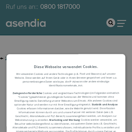
Ruf uns an:
:
0800 1817000
←
zur Glossar-Übersicht
Diese Webseite verwendet Cookies.
Wir verwenden Cookies und andere Technologien (z.B. Pixel und Beacons) auf unserer
Logistik-Glossar
Website. Diese werden auf Ihrem Gerät oder in Ihrem Browser gespeichert und lesen u.a.
personenbezogene Daten wie bspw. die IP-Adresse oder andere eindeutige
Identifikationsmerkmale, aus.
Zwingend erforderliche
Cookies und vergleichbare Technologien (im Folgenden einheitlich
Begriffserklärung
"Cookies") gewährleisten grundlegende Funktionen der Website und kommen ohne
Einwilligung zwecks Darstellung unserer Webseite zum Einsatz. Alle anderen Cookies sind
optionaler Natur und werden nur mit Ihrer Einwilligung eingesetzt.
Statistik und Analyse
Cookies erfassen Informationen darüber, wie die Website genutzt wird. Die erfassten
Informationen können durch uns und unsere Partner mit weiteren Daten (wie z.B.
Geschlecht, Altersdekade und PLZ-Bereich) zusammengefasst werden, um Analysen zur
Websitenutzung zu erstellen.
Marketing und Werbung
Cookies werden verwendet, um
Besucher websiteübergreifend zu identifizieren, mit weiteren Daten (wie z.B. Geschlecht,
Altersdekade und PLZ-Bereich) zusammenzufassen, individualisierte Profile zu erstellen und
interessenbasierte Werbung auszuspielen. Die Profile können durch unsere Partner an