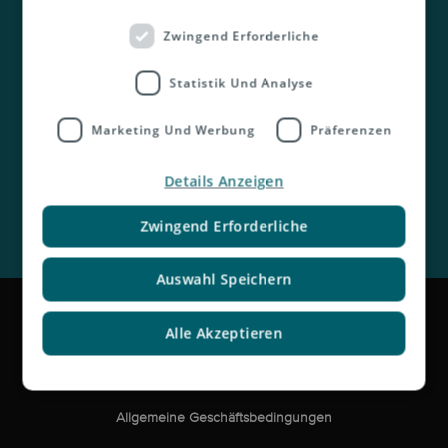
Zwingend Erforderliche
Kontakt
Statistik Und Analyse
Marketing Und Werbung
Präferenzen
Details Anzeigen
Zwingend Erforderliche
Auswahl Speichern
Impressum
Alle Akzeptieren
Rechtliche Hinweise und Haftungsausschluss
Datenschutzerklärung
Allgemeine Geschäftsbedingungen