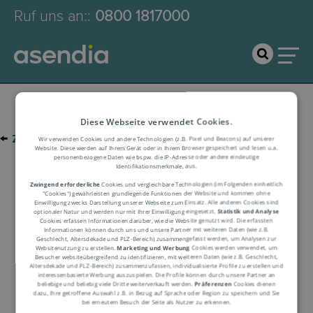
Ruf uns an:
:
0800 1817000
Diese Webseite verwendet Cookies.
←
zur Glossar-Übersicht
Wir verwenden Cookies und andere Technologien (z.B. Pixel und Beacons) auf unserer
Website. Diese werden auf Ihrem Gerät oder in Ihrem Browser gespeichert und lesen u.a.
personenbezogene Daten wie bspw. die IP-Adresse oder andere eindeutige
Identifikationsmerkmale, aus.
Logistik-Glossar
Zwingend erforderliche
Cookies und vergleichbare Technologien (im Folgenden einheitlich
"Cookies") gewährleisten grundlegende Funktionen der Website und kommen ohne
Einwilligung zwecks Darstellung unserer Webseite zum Einsatz. Alle anderen Cookies sind
optionaler Natur und werden nur mit Ihrer Einwilligung eingesetzt.
Statistik und Analyse
Cookies erfassen Informationen darüber, wie die Website genutzt wird. Die erfassten
Begriffserklärung
Informationen können durch uns und unsere Partner mit weiteren Daten (wie z.B.
Geschlecht, Altersdekade und PLZ-Bereich) zusammengefasst werden, um Analysen zur
Websitenutzung zu erstellen.
Marketing und Werbung
Cookies werden verwendet, um
Besucher websiteübergreifend zu identifizieren, mit weiteren Daten (wie z.B. Geschlecht,
Altersdekade und PLZ-Bereich) zusammenzufassen, individualisierte Profile zu erstellen und
interessenbasierte Werbung auszuspielen. Die Profile können durch unsere Partner an
beliebige und beliebig viele Dritte weiterverkauft werden.
Präferenzen
Cookies dienen
dazu, Ihre getroffene Auswahl z.B. in Bezug auf Sprache oder Region zu speichern und Sie
bei erneutem Besuch der Seite als Nutzer zu erkennen.