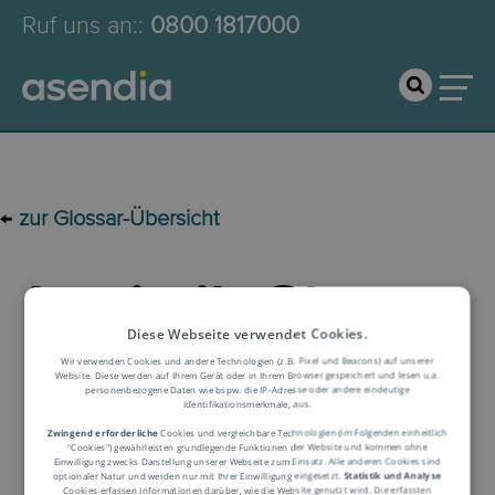
Ruf uns an:
:
0800 1817000
←
zur Glossar-Übersicht
Logistik-Glossar
Diese Webseite verwendet Cookies.
Begriffserklärung
Wir verwenden Cookies und andere Technologien (z.B. Pixel und Beacons) auf unserer
Website. Diese werden auf Ihrem Gerät oder in Ihrem Browser gespeichert und lesen u.a.
personenbezogene Daten wie bspw. die IP-Adresse oder andere eindeutige
Identifikationsmerkmale, aus.
Zwingend erforderliche
Cookies und vergleichbare Technologien (im Folgenden einheitlich
"Cookies") gewährleisten grundlegende Funktionen der Website und kommen ohne
Einwilligung zwecks Darstellung unserer Webseite zum Einsatz. Alle anderen Cookies sind
optionaler Natur und werden nur mit Ihrer Einwilligung eingesetzt.
Statistik und Analyse
Cookies erfassen Informationen darüber, wie die Website genutzt wird. Die erfassten