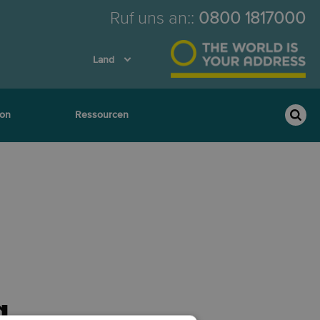
Ruf uns an:
:
0800 1817000
Land
ion
Ressourcen
g