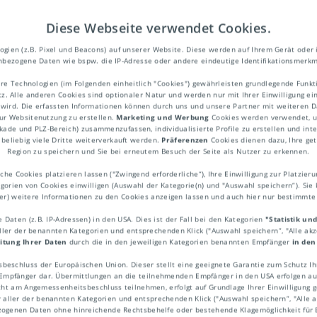
Diese Webseite verwendet Cookies.
ien (z.B. Pixel und Beacons) auf unserer Website. Diese werden auf Ihrem Gerät oder 
bezogene Daten wie bspw. die IP-Adresse oder andere eindeutige Identifikationsmerkm
re Technologien (im Folgenden einheitlich "Cookies") gewährleisten grundlegende Fun
. Alle anderen Cookies sind optionaler Natur und werden nur mit Ihrer Einwilligung ei
 wird. Die erfassten Informationen können durch uns und unsere Partner mit weiteren Da
ur Websitenutzung zu erstellen.
Marketing und Werbung
Cookies werden verwendet, um
ekade und PLZ-Bereich) zusammenzufassen, individualisierte Profile zu erstellen und int
beliebig viele Dritte weiterverkauft werden.
Präferenzen
Cookies dienen dazu, Ihre get
Region zu speichern und Sie bei erneutem Besuch der Seite als Nutzer zu erkennen.
. Kurierdienste zeichnen sich durch den di
he Cookies platzieren lassen ("Zwingend erforderliche“), Ihre Einwilligung zur Platzieru
egorien von Cookies einwilligen (Auswahl der Kategorie(n) und "Auswahl speichern“). Sie 
rt von Waren oder auch vertraulichen Schri
ner) weitere Informationen zu den Cookies anzeigen lassen und auch hier nur bestimmt
e zum Kunden gelangen sollen. In der Reg
Daten (z.B. IP-Adressen) in den USA. Dies ist der Fall bei den Kategorien
"Statistik un
aller der benannten Kategorien und entsprechenden Klick ("Auswahl speichern“, "Alle ak
und quittiert. Pünktlichkeit spielt bei Kur
itung Ihrer Daten
durch die in den jeweiligen Kategorien benannten Empfänger
in den
. Das Wort Kurier leitet sich aus dem Franz
sbeschluss der Europäischen Union. Dieser stellt eine geeignete Garantie zum Schutz 
pfänger dar. Übermittlungen an die teilnehmenden Empfänger in den USA erfolgen auf
Eil-)Bote bedeutet.
ht am Angemessenheitsbeschluss teilnehmen, erfolgt auf Grundlage Ihrer Einwilligung ge
r aller der benannten Kategorien und entsprechenden Klick ("Auswahl speichern“, "Alle ak
ezogenen Daten ohne hinreichende Rechtsbehelfe oder bestehende Klagemöglichkeit für 