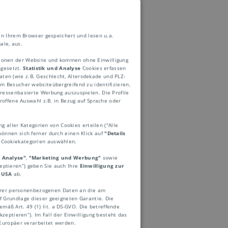
in Ihrem Browser gespeichert und lesen u.a.
ale, aus.
ktionen der Website und kommen ohne Einwilligung
ngesetzt.
Statistik und Analyse
Cookies erfassen
ten (wie z.B. Geschlecht, Altersdekade und PLZ-
 Besucher websiteübergreifend zu identifizieren,
eressenbasierte Werbung auszuspielen. Die Profile
roffene Auswahl z.B. in Bezug auf Sprache oder
rekten und
ng aller Kategorien von Cookies erteilen ("Alle
können sich ferner durch einen Klick auf
"Details
ftstücken aus, die
e Cookiekategorien auswählen.
el wird die Sendung
d Analyse"
,
"Marketing und Werbung"
sowie
zeptieren“) geben Sie auch Ihre
Einwilligung zur
ierdiensten eine
 USA
ab.
ösischen “courrier”
Ihrer personenbezogenen Daten an die am
 Grundlage dieser geeigneten Garantie. Die
mäß Art. 49 (1) lit. a DS-GVO. Die betreffende
zeptieren“). Im Fall der Einwilligung besteht das
Europäer verarbeitet werden.