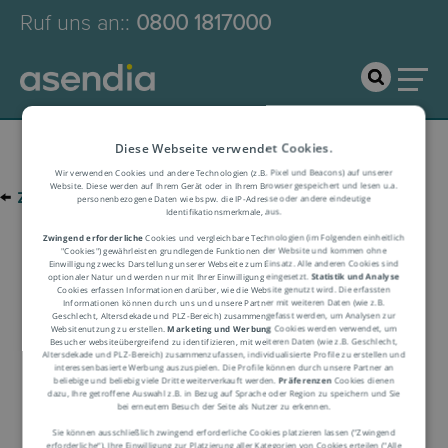
Ruf uns an:
:
0800 1817000
Diese Webseite verwendet Cookies.
Wir verwenden Cookies und andere Technologien (z.B. Pixel und Beacons) auf unserer
Website. Diese werden auf Ihrem Gerät oder in Ihrem Browser gespeichert und lesen u.a.
←
zur Glossar-Übersicht
personenbezogene Daten wie bspw. die IP-Adresse oder andere eindeutige
Identifikationsmerkmale, aus.
Zwingend erforderliche
Cookies und vergleichbare Technologien (im Folgenden einheitlich
"Cookies") gewährleisten grundlegende Funktionen der Website und kommen ohne
Logistik-Glossar
Einwilligung zwecks Darstellung unserer Webseite zum Einsatz. Alle anderen Cookies sind
optionaler Natur und werden nur mit Ihrer Einwilligung eingesetzt.
Statistik und Analyse
Cookies erfassen Informationen darüber, wie die Website genutzt wird. Die erfassten
Informationen können durch uns und unsere Partner mit weiteren Daten (wie z.B.
Geschlecht, Altersdekade und PLZ-Bereich) zusammengefasst werden, um Analysen zur
Begriffserklärung
Websitenutzung zu erstellen.
Marketing und Werbung
Cookies werden verwendet, um
Besucher websiteübergreifend zu identifizieren, mit weiteren Daten (wie z.B. Geschlecht,
Altersdekade und PLZ-Bereich) zusammenzufassen, individualisierte Profile zu erstellen und
interessenbasierte Werbung auszuspielen. Die Profile können durch unsere Partner an
beliebige und beliebig viele Dritte weiterverkauft werden.
Präferenzen
Cookies dienen
dazu, Ihre getroffene Auswahl z.B. in Bezug auf Sprache oder Region zu speichern und Sie
bei erneutem Besuch der Seite als Nutzer zu erkennen.
Sie können ausschließlich zwingend erforderliche Cookies platzieren lassen ("Zwingend
erforderliche“), Ihre Einwilligung zur Platzierung aller Kategorien von Cookies erteilen ("Alle