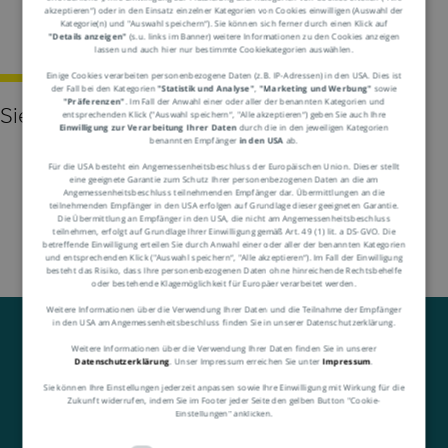
akzeptieren“) oder in den Einsatz einzelner Kategorien von Cookies einwilligen (Auswahl der
Kategorie(n) und "Auswahl speichern“). Sie können sich ferner durch einen Klick auf
ISO-Container
"Details anzeigen"
(s.u. links im Banner) weitere Informationen zu den Cookies anzeigen
lassen und auch hier nur bestimmte Cookiekategorien auswählen.
Einige Cookies verarbeiten personenbezogene Daten (z.B. IP-Adressen) in den USA. Dies ist
der Fall bei den Kategorien
"Statistik und Analyse"
,
"Marketing und Werbung"
sowie
"Präferenzen"
. Im Fall der Anwahl einer oder aller der benannten Kategorien und
Siehe
Container
entsprechenden Klick ("Auswahl speichern“, "Alle akzeptieren“) geben Sie auch Ihre
Einwilligung zur Verarbeitung Ihrer Daten
durch die in den jeweiligen Kategorien
benannten Empfänger
in den USA
ab.
Für die USA besteht ein Angemessenheitsbeschluss der Europäischen Union. Dieser stellt
eine geeignete Garantie zum Schutz Ihrer personenbezogenen Daten an die am
Angemessenheitsbeschluss teilnehmenden Empfänger dar. Übermittlungen an die
teilnehmenden Empfänger in den USA erfolgen auf Grundlage dieser geeigneten Garantie.
Die Übermittlung an Empfänger in den USA, die nicht am Angemessenheitsbeschluss
teilnehmen, erfolgt auf Grundlage Ihrer Einwilligung gemäß Art. 49 (1) lit. a DS-GVO. Die
betreffende Einwilligung erteilen Sie durch Anwahl einer oder aller der benannten Kategorien
und entsprechenden Klick ("Auswahl speichern“, "Alle akzeptieren“). Im Fall der Einwilligung
besteht das Risiko, dass Ihre personenbezogenen Daten ohne hinreichende Rechtsbehelfe
oder bestehende Klagemöglichkeit für Europäer verarbeitet werden.
Weitere Informationen über die Verwendung Ihrer Daten und die Teilnahme der Empfänger
in den USA am Angemessenheitsbeschluss finden Sie in unserer Datenschutzerklärung.
Weitere Informationen über die Verwendung Ihrer Daten finden Sie in unserer
Datenschutzerklärung
. Unser Impressum erreichen Sie unter
Impressum
.
Sie können Ihre Einstellungen jederzeit anpassen sowie Ihre Einwilligung mit Wirkung für die
Zukunft widerrufen, indem Sie im Footer jeder Seite den gelben Button "Cookie-
Einstellungen" anklicken.