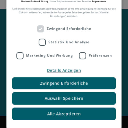
Datenschutzerklärung
. Unser Impressum erreichen Sie unter
Impressum
.
Sie können Ihre Einstellungen jederzeit anpassen sowie Ihre Einwilligung mit Wirkung für die
Zukunft widerrufen, indem Sie im Footer jeder Seite den gelben Button "Cookie-
Einstellungen" anklicken.
Zwingend Erforderliche
Statistik Und Analyse
Kontakt
Marketing Und Werbung
Präferenzen
Details Anzeigen
Zwingend Erforderliche
Auswahl Speichern
Alle Akzeptieren
Impressum