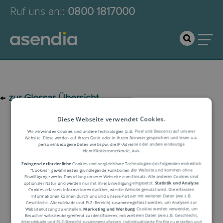
Ruf uns an:
:
0800 1817000
←
zur Glossar-Übersicht
Diese Webseite verwendet Cookies.
Logistik-Glossar
Wir verwenden Cookies und andere Technologien (z.B. Pixel und Beacons) auf unserer
Website. Diese werden auf Ihrem Gerät oder in Ihrem Browser gespeichert und lesen u.a.
personenbezogene Daten wie bspw. die IP-Adresse oder andere eindeutige
Identifikationsmerkmale, aus.
Begriffserklärung
Zwingend erforderliche
Cookies und vergleichbare Technologien (im Folgenden einheitlich
"Cookies") gewährleisten grundlegende Funktionen der Website und kommen ohne
Einwilligung zwecks Darstellung unserer Webseite zum Einsatz. Alle anderen Cookies sind
optionaler Natur und werden nur mit Ihrer Einwilligung eingesetzt.
Statistik und Analyse
Cookies erfassen Informationen darüber, wie die Website genutzt wird. Die erfassten
Informationen können durch uns und unsere Partner mit weiteren Daten (wie z.B.
Geschlecht, Altersdekade und PLZ-Bereich) zusammengefasst werden, um Analysen zur
Websitenutzung zu erstellen.
Marketing und Werbung
Cookies werden verwendet, um
Besucher websiteübergreifend zu identifizieren, mit weiteren Daten (wie z.B. Geschlecht,
Altersdekade und PLZ-Bereich) zusammenzufassen, individualisierte Profile zu erstellen und