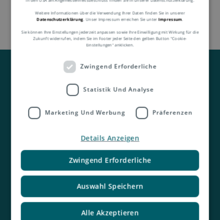
Weitere Informationen über die Verwendung Ihrer Daten finden Sie in unserer
Datenschutzerklärung
. Unser Impressum erreichen Sie unter
Impressum
.
Sie können Ihre Einstellungen jederzeit anpassen sowie Ihre Einwilligung mit Wirkung für die
Zukunft widerrufen, indem Sie im Footer jeder Seite den gelben Button "Cookie-
Einstellungen" anklicken.
Zwingend Erforderliche
Statistik Und Analyse
Marketing Und Werbung
Präferenzen
Kontakt
Details Anzeigen
Zwingend Erforderliche
Auswahl Speichern
Alle Akzeptieren