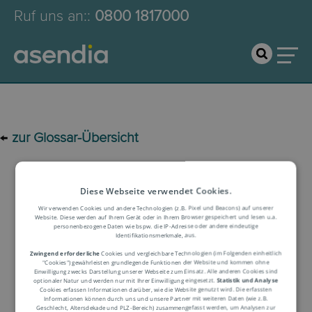
Ruf uns an:
:
0800 1817000
←
zur Glossar-Übersicht
Logistik-Glossar
Diese Webseite verwendet Cookies.
Wir verwenden Cookies und andere Technologien (z.B. Pixel und Beacons) auf unserer
Website. Diese werden auf Ihrem Gerät oder in Ihrem Browser gespeichert und lesen u.a.
personenbezogene Daten wie bspw. die IP-Adresse oder andere eindeutige
Begriffserklärung
Identifikationsmerkmale, aus.
Zwingend erforderliche
Cookies und vergleichbare Technologien (im Folgenden einheitlich
"Cookies") gewährleisten grundlegende Funktionen der Website und kommen ohne
Einwilligung zwecks Darstellung unserer Webseite zum Einsatz. Alle anderen Cookies sind
optionaler Natur und werden nur mit Ihrer Einwilligung eingesetzt.
Statistik und Analyse
Cookies erfassen Informationen darüber, wie die Website genutzt wird. Die erfassten
Informationen können durch uns und unsere Partner mit weiteren Daten (wie z.B.
Geschlecht, Altersdekade und PLZ-Bereich) zusammengefasst werden, um Analysen zur