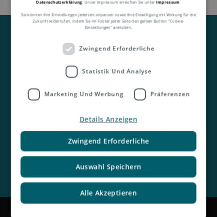
Datenschutzerklärung
. Unser Impressum erreichen Sie unter
Impressum
.
Sie können Ihre Einstellungen jederzeit anpassen sowie Ihre Einwilligung mit Wirkung für die
Zukunft widerrufen, indem Sie im Footer jeder Seite den gelben Button "Cookie-
Einstellungen" anklicken.
Zwingend Erforderliche
Statistik Und Analyse
Kontakt
Marketing Und Werbung
Präferenzen
Details Anzeigen
Zwingend Erforderliche
Auswahl Speichern
Alle Akzeptieren
Impressum