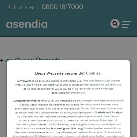
Ruf uns an:
:
0800 1817000
←
zur Glossar-Übersicht
Diese Webseite verwendet Cookies.
Logistik-Glossar
Wir verwenden Cookies und andere Technologien (z.B. Pixel und Beacons) auf unserer
Website. Diese werden auf Ihrem Gerät oder in Ihrem Browser gespeichert und lesen u.a.
personenbezogene Daten wie bspw. die IP-Adresse oder andere eindeutige
Identifikationsmerkmale, aus.
Begriffserklärung
Zwingend erforderliche
Cookies und vergleichbare Technologien (im Folgenden einheitlich
"Cookies") gewährleisten grundlegende Funktionen der Website und kommen ohne
Einwilligung zwecks Darstellung unserer Webseite zum Einsatz. Alle anderen Cookies sind
optionaler Natur und werden nur mit Ihrer Einwilligung eingesetzt.
Statistik und Analyse
Cookies erfassen Informationen darüber, wie die Website genutzt wird. Die erfassten
Informationen können durch uns und unsere Partner mit weiteren Daten (wie z.B.
Geschlecht, Altersdekade und PLZ-Bereich) zusammengefasst werden, um Analysen zur
Websitenutzung zu erstellen.
Marketing und Werbung
Cookies werden verwendet, um
Besucher websiteübergreifend zu identifizieren, mit weiteren Daten (wie z.B. Geschlecht,
Altersdekade und PLZ-Bereich) zusammenzufassen, individualisierte Profile zu erstellen und