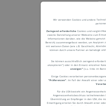
Wir verwenden Cookies und andere Technolog
personen
Zwingend erforderliche
Cookies und vergleichba
Embar
zwecks Darstellung unserer Webseite zum Einsatz
Informationen darüber, wie die Website genutzt
Bereich) zusammengefasst werden, um Analysen z
mit weiteren Daten (wie z.B. Geschlecht, Altersd
können durch unsere Partner an beliebige und 
Staatlich
Sie können ausschließlich zwingend erforderlic
bestimmte
akzeptieren“) oder in den Einsatz einzelner Kat
anzeigen"
(s.u. links im Ban
Ein Embar
Einige Cookies verarbeiten personenbezogene 
betreffen
"Präferenzen"
. Im Fall der Anwahl einer oder 
Verarbe
mitunter 
Für die USA besteht ein Angemessenheit
politisch
Angemessenheitsbeschluss teilnehmenden Em
Übermittlung an Empfänger in den USA, die nic
Einwilligung erteilen Sie durch Anwahl einer ode