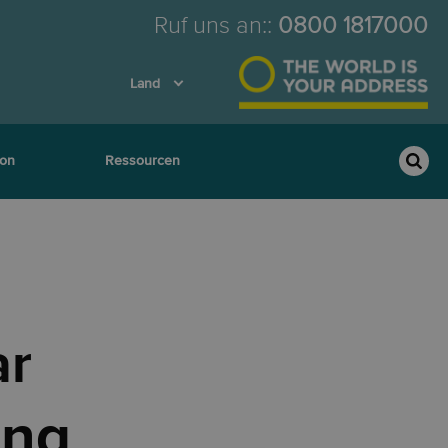
Ruf uns an:
:
0800 1817000
Land
ion
Ressourcen
ar
ung