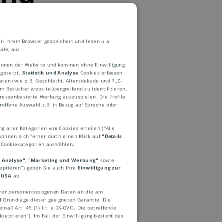
in Ihrem Browser gespeichert und lesen u.a.
ale, aus.
ktionen der Website und kommen ohne Einwilligung
ngesetzt.
Statistik und Analyse
Cookies erfassen
ten (wie z.B. Geschlecht, Altersdekade und PLZ-
 Besucher websiteübergreifend zu identifizieren,
eressenbasierte Werbung auszuspielen. Die Profile
roffene Auswahl z.B. in Bezug auf Sprache oder
en oder nur
ng aller Kategorien von Cookies erteilen ("Alle
bestimmten Staat.
können sich ferner durch einen Klick auf
"Details
e Cookiekategorien auswählen.
verletzungen des
d Analyse"
,
"Marketing und Werbung"
sowie
mbargos dienen
zeptieren“) geben Sie auch Ihre
Einwilligung zur
 USA
ab.
u bewegen, gewisse
Ihrer personenbezogenen Daten an die am
ig zu machen.
 Grundlage dieser geeigneten Garantie. Die
mäß Art. 49 (1) lit. a DS-GVO. Die betreffende
zeptieren“). Im Fall der Einwilligung besteht das