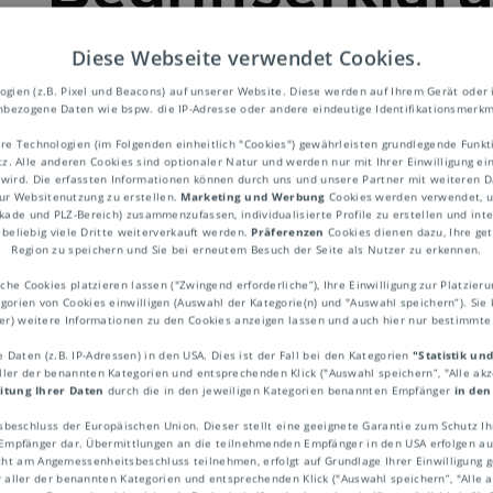
Diese Webseite verwendet Cookies.
ien (z.B. Pixel und Beacons) auf unserer Website. Diese werden auf Ihrem Gerät oder 
bezogene Daten wie bspw. die IP-Adresse oder andere eindeutige Identifikationsmerkm
re Technologien (im Folgenden einheitlich "Cookies") gewährleisten grundlegende Fun
go
. Alle anderen Cookies sind optionaler Natur und werden nur mit Ihrer Einwilligung ei
 wird. Die erfassten Informationen können durch uns und unsere Partner mit weiteren Da
ur Websitenutzung zu erstellen.
Marketing und Werbung
Cookies werden verwendet, um
ekade und PLZ-Bereich) zusammenzufassen, individualisierte Profile zu erstellen und int
beliebig viele Dritte weiterverkauft werden.
Präferenzen
Cookies dienen dazu, Ihre get
Region zu speichern und Sie bei erneutem Besuch der Seite als Nutzer zu erkennen.
 angeordnetes Verbot des Handels von (all
he Cookies platzieren lassen ("Zwingend erforderliche“), Ihre Einwilligung zur Platzieru
n) Gütern und Dienstleistungen mit einem 
egorien von Cookies einwilligen (Auswahl der Kategorie(n) und "Auswahl speichern“). Sie 
ner) weitere Informationen zu den Cookies anzeigen lassen und auch hier nur bestimmt
go wird häufig aufgrund von Völkerrechts
Daten (z.B. IP-Adressen) in den USA. Dies ist der Fall bei den Kategorien
"Statistik un
den Staates erlassen. Spezielle Handelse
aller der benannten Kategorien und entsprechenden Klick ("Auswahl speichern“, "Alle ak
itung Ihrer Daten
durch die in den jeweiligen Kategorien benannten Empfänger
in den
auch dazu, den betreffenden Staat dazu z
sbeschluss der Europäischen Union. Dieser stellt eine geeignete Garantie zum Schutz 
e Entscheidungen zu treffen oder rückgäng
pfänger dar. Übermittlungen an die teilnehmenden Empfänger in den USA erfolgen auf
ht am Angemessenheitsbeschluss teilnehmen, erfolgt auf Grundlage Ihrer Einwilligung ge
r aller der benannten Kategorien und entsprechenden Klick ("Auswahl speichern“, "Alle ak