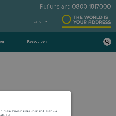
Ruf uns an:
:
0800 1817000
Land
ion
Ressourcen
g
in Ihrem Browser gespeichert und lesen u.a.
ale, aus.