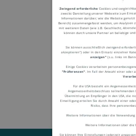
Zwingend erforderliche
Cookies und vergleichba
zwecks Darstellung unserer Webseite zum Einsatz
Informationen darüber, wie die Website genutzt
Bereich) zusammengefasst werden, um Analysen z
mit weiteren Daten (wie z.B. Geschlecht, Altersd
können durch unsere Partner an beliebige und 
DDU
Sie können ausschließlich zwingend erforderlic
akzeptieren“) oder in den Einsatz einzelner Kat
anzeigen"
(s.u. links im Ban
Einige Cookies verarbeiten personenbezogene 
"Präferenzen"
. Im Fall der Anwahl einer oder 
Incoterm, steht für
De
Verarbe
Veraltete Bezeichnu
Für die USA besteht ein Angemessenheit
Angemessenheitsbeschluss teilnehmenden Em
Übermittlung an Empfänger in den USA, die nic
Einwilligung erteilen Sie durch Anwahl einer ode
Risiko, dass Ihre personenb
Weitere Informationen über die Verwendung 
Weitere Informationen über die 
Sie können Ihre Einstellungen jederzeit anpassen