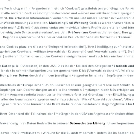
re Technologien (im Folgenden einheitlich "Cookies") gewährleisten grundlegende Fun
. Alle anderen Cookies sind optionaler Natur und werden nur mit Ihrer Einwilligung ei
 wird. Die erfassten Informationen können durch uns und unsere Partner mit weiteren Da
ur Websitenutzung zu erstellen.
Marketing und Werbung
Cookies werden verwendet, um
ekade und PLZ-Bereich) zusammenzufassen, individualisierte Profile zu erstellen und int
beliebig viele Dritte weiterverkauft werden.
Präferenzen
Cookies dienen dazu, Ihre get
Region zu speichern und Sie bei erneutem Besuch der Seite als Nutzer zu erkennen.
he Cookies platzieren lassen ("Zwingend erforderliche“), Ihre Einwilligung zur Platzieru
egorien von Cookies einwilligen (Auswahl der Kategorie(n) und "Auswahl speichern“). Sie 
ner) weitere Informationen zu den Cookies anzeigen lassen und auch hier nur bestimmt
Daten (z.B. IP-Adressen) in den USA. Dies ist der Fall bei den Kategorien
"Statistik un
aller der benannten Kategorien und entsprechenden Klick ("Auswahl speichern“, "Alle ak
livered Duty Unpaid
, zu Deutsch: geliefert
itung Ihrer Daten
durch die in den jeweiligen Kategorien benannten Empfänger
in den
ng für DAP.
sbeschluss der Europäischen Union. Dieser stellt eine geeignete Garantie zum Schutz 
pfänger dar. Übermittlungen an die teilnehmenden Empfänger in den USA erfolgen auf
ht am Angemessenheitsbeschluss teilnehmen, erfolgt auf Grundlage Ihrer Einwilligung ge
r aller der benannten Kategorien und entsprechenden Klick ("Auswahl speichern“, "Alle ak
ezogenen Daten ohne hinreichende Rechtsbehelfe oder bestehende Klagemöglichkeit für 
Ihrer Daten und die Teilnahme der Empfänger in den USA am Angemessenheitsbeschluss 
Verwendung Ihrer Daten finden Sie in unserer
Datenschutzerklärung
. Unser Impressum
 sowie Ihre Einwilligung mit Wirkung für die Zukunft widerrufen, indem Sie im Footer jed