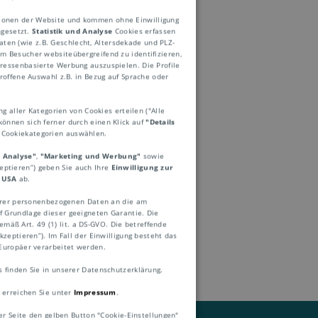
ktionen der Website und kommen ohne Einwilligung
ngesetzt.
Statistik und Analyse
Cookies erfassen
ten (wie z.B. Geschlecht, Altersdekade und PLZ-
 Besucher websiteübergreifend zu identifizieren,
eressenbasierte Werbung auszuspielen. Die Profile
roffene Auswahl z.B. in Bezug auf Sprache oder
ng aller Kategorien von Cookies erteilen ("Alle
können sich ferner durch einen Klick auf
"Details
e Cookiekategorien auswählen.
d Analyse"
,
"Marketing und Werbung"
sowie
zeptieren“) geben Sie auch Ihre
Einwilligung zur
 ohne Einfuhrzoll.
 USA
ab.
Ihrer personenbezogenen Daten an die am
 Grundlage dieser geeigneten Garantie. Die
mäß Art. 49 (1) lit. a DS-GVO. Die betreffende
zeptieren“). Im Fall der Einwilligung besteht das
Europäer verarbeitet werden.
finden Sie in unserer Datenschutzerklärung.
 erreichen Sie unter
Impressum
.
er Seite den gelben Button "Cookie-Einstellungen"