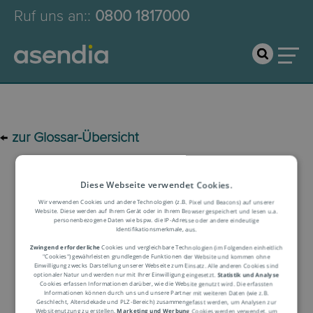
Ruf uns an:
:
0800 1817000
←
zur Glossar-Übersicht
Logistik-Glossar
Diese Webseite verwendet Cookies.
Wir verwenden Cookies und andere Technologien (z.B. Pixel und Beacons) auf unserer
Website. Diese werden auf Ihrem Gerät oder in Ihrem Browser gespeichert und lesen u.a.
personenbezogene Daten wie bspw. die IP-Adresse oder andere eindeutige
Begriffserklärung
Identifikationsmerkmale, aus.
Zwingend erforderliche
Cookies und vergleichbare Technologien (im Folgenden einheitlich
"Cookies") gewährleisten grundlegende Funktionen der Website und kommen ohne
Einwilligung zwecks Darstellung unserer Webseite zum Einsatz. Alle anderen Cookies sind
optionaler Natur und werden nur mit Ihrer Einwilligung eingesetzt.
Statistik und Analyse
Cookies erfassen Informationen darüber, wie die Website genutzt wird. Die erfassten
Informationen können durch uns und unsere Partner mit weiteren Daten (wie z.B.
Geschlecht, Altersdekade und PLZ-Bereich) zusammengefasst werden, um Analysen zur
Websitenutzung zu erstellen.
Marketing und Werbung
Cookies werden verwendet, um