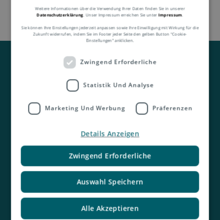
Weitere Informationen über die Verwendung Ihrer Daten finden Sie in unserer
Datenschutzerklärung
. Unser Impressum erreichen Sie unter
Impressum
.
Sie können Ihre Einstellungen jederzeit anpassen sowie Ihre Einwilligung mit Wirkung für die
Zukunft widerrufen, indem Sie im Footer jeder Seite den gelben Button "Cookie-
Einstellungen" anklicken.
Zwingend Erforderliche
Statistik Und Analyse
Marketing Und Werbung
Präferenzen
Kontakt
Details Anzeigen
Zwingend Erforderliche
Auswahl Speichern
Alle Akzeptieren