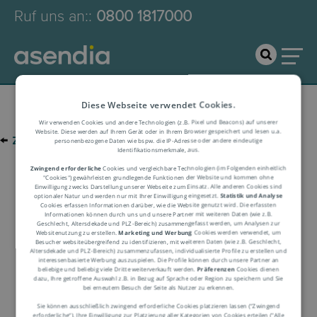
Ruf uns an:
:
0800 1817000
Diese Webseite verwendet Cookies.
Wir verwenden Cookies und andere Technologien (z.B. Pixel und Beacons) auf unserer
Website. Diese werden auf Ihrem Gerät oder in Ihrem Browser gespeichert und lesen u.a.
←
zur Glossar-Übersicht
personenbezogene Daten wie bspw. die IP-Adresse oder andere eindeutige
Identifikationsmerkmale, aus.
Zwingend erforderliche
Cookies und vergleichbare Technologien (im Folgenden einheitlich
"Cookies") gewährleisten grundlegende Funktionen der Website und kommen ohne
Logistik-Glossar
Einwilligung zwecks Darstellung unserer Webseite zum Einsatz. Alle anderen Cookies sind
optionaler Natur und werden nur mit Ihrer Einwilligung eingesetzt.
Statistik und Analyse
Cookies erfassen Informationen darüber, wie die Website genutzt wird. Die erfassten
Informationen können durch uns und unsere Partner mit weiteren Daten (wie z.B.
Geschlecht, Altersdekade und PLZ-Bereich) zusammengefasst werden, um Analysen zur
Begriffserklärung
Websitenutzung zu erstellen.
Marketing und Werbung
Cookies werden verwendet, um
Besucher websiteübergreifend zu identifizieren, mit weiteren Daten (wie z.B. Geschlecht,
Altersdekade und PLZ-Bereich) zusammenzufassen, individualisierte Profile zu erstellen und
interessenbasierte Werbung auszuspielen. Die Profile können durch unsere Partner an
beliebige und beliebig viele Dritte weiterverkauft werden.
Präferenzen
Cookies dienen
dazu, Ihre getroffene Auswahl z.B. in Bezug auf Sprache oder Region zu speichern und Sie
bei erneutem Besuch der Seite als Nutzer zu erkennen.
Sie können ausschließlich zwingend erforderliche Cookies platzieren lassen ("Zwingend
erforderliche“), Ihre Einwilligung zur Platzierung aller Kategorien von Cookies erteilen ("Alle