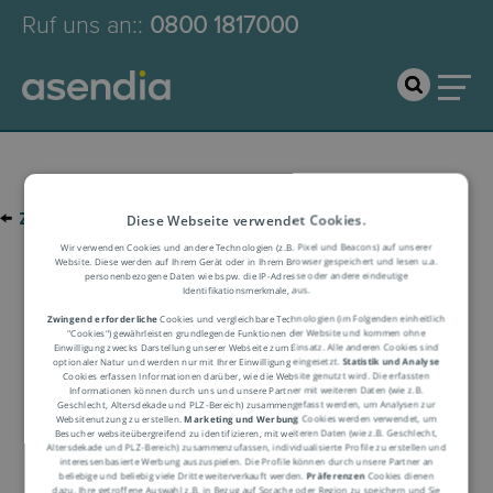
Ruf uns an:
:
0800 1817000
←
zur Glossar-Übersicht
Diese Webseite verwendet Cookies.
Wir verwenden Cookies und andere Technologien (z.B. Pixel und Beacons) auf unserer
Website. Diese werden auf Ihrem Gerät oder in Ihrem Browser gespeichert und lesen u.a.
personenbezogene Daten wie bspw. die IP-Adresse oder andere eindeutige
Logistik-Glossar
Identifikationsmerkmale, aus.
Zwingend erforderliche
Cookies und vergleichbare Technologien (im Folgenden einheitlich
"Cookies") gewährleisten grundlegende Funktionen der Website und kommen ohne
Einwilligung zwecks Darstellung unserer Webseite zum Einsatz. Alle anderen Cookies sind
Begriffserklärung
optionaler Natur und werden nur mit Ihrer Einwilligung eingesetzt.
Statistik und Analyse
Cookies erfassen Informationen darüber, wie die Website genutzt wird. Die erfassten
Informationen können durch uns und unsere Partner mit weiteren Daten (wie z.B.
Geschlecht, Altersdekade und PLZ-Bereich) zusammengefasst werden, um Analysen zur
Websitenutzung zu erstellen.
Marketing und Werbung
Cookies werden verwendet, um
Besucher websiteübergreifend zu identifizieren, mit weiteren Daten (wie z.B. Geschlecht,
Altersdekade und PLZ-Bereich) zusammenzufassen, individualisierte Profile zu erstellen und
interessenbasierte Werbung auszuspielen. Die Profile können durch unsere Partner an
beliebige und beliebig viele Dritte weiterverkauft werden.
Präferenzen
Cookies dienen
dazu, Ihre getroffene Auswahl z.B. in Bezug auf Sprache oder Region zu speichern und Sie