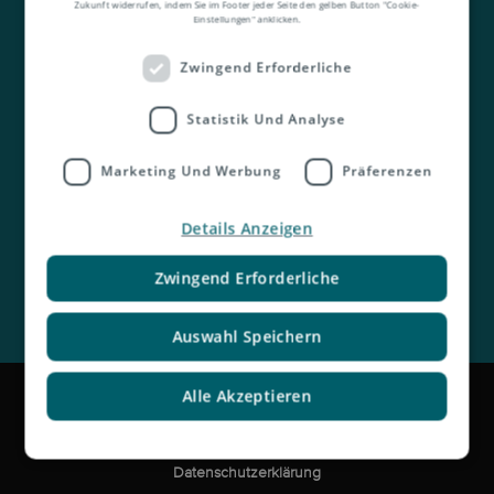
Zukunft widerrufen, indem Sie im Footer jeder Seite den gelben Button "Cookie-
Einstellungen" anklicken.
Zwingend Erforderliche
Kontakt
Statistik Und Analyse
Marketing Und Werbung
Präferenzen
Details Anzeigen
Zwingend Erforderliche
Auswahl Speichern
Impressum
Alle Akzeptieren
Rechtliche Hinweise und Haftungsausschluss
Datenschutzerklärung