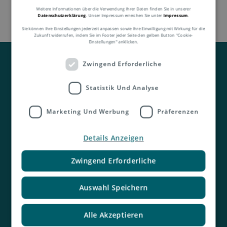
Weitere Informationen über die Verwendung Ihrer Daten finden Sie in unserer
Datenschutzerklärung
. Unser Impressum erreichen Sie unter
Impressum
.
Sie können Ihre Einstellungen jederzeit anpassen sowie Ihre Einwilligung mit Wirkung für die
Zukunft widerrufen, indem Sie im Footer jeder Seite den gelben Button "Cookie-
Einstellungen" anklicken.
Zwingend Erforderliche
Statistik Und Analyse
Marketing Und Werbung
Präferenzen
Kontakt
Details Anzeigen
Zwingend Erforderliche
Auswahl Speichern
Alle Akzeptieren