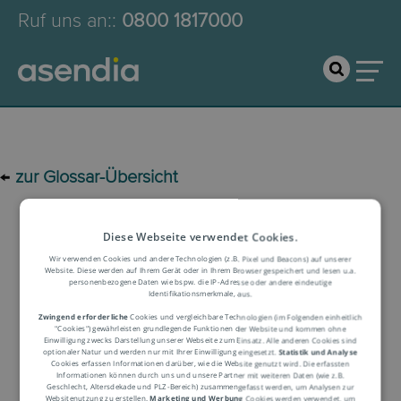
Ruf uns an:
:
0800 1817000
←
zur Glossar-Übersicht
Logistik-Glossar
Diese Webseite verwendet Cookies.
Wir verwenden Cookies und andere Technologien (z.B. Pixel und Beacons) auf unserer
Website. Diese werden auf Ihrem Gerät oder in Ihrem Browser gespeichert und lesen u.a.
personenbezogene Daten wie bspw. die IP-Adresse oder andere eindeutige
Begriffserklärung
Identifikationsmerkmale, aus.
Zwingend erforderliche
Cookies und vergleichbare Technologien (im Folgenden einheitlich
"Cookies") gewährleisten grundlegende Funktionen der Website und kommen ohne
Einwilligung zwecks Darstellung unserer Webseite zum Einsatz. Alle anderen Cookies sind
optionaler Natur und werden nur mit Ihrer Einwilligung eingesetzt.
Statistik und Analyse
Cookies erfassen Informationen darüber, wie die Website genutzt wird. Die erfassten
Informationen können durch uns und unsere Partner mit weiteren Daten (wie z.B.
Geschlecht, Altersdekade und PLZ-Bereich) zusammengefasst werden, um Analysen zur
Websitenutzung zu erstellen.
Marketing und Werbung
Cookies werden verwendet, um