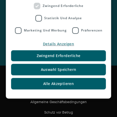
Zwingend Erforderliche
Kontakt
Statistik Und Analyse
Marketing Und Werbung
Präferenzen
Details Anzeigen
Zwingend Erforderliche
Auswahl Speichern
Impressum
Rechtliche Hinweise und Haftungsausschluss
Alle Akzeptieren
Datenschutzerklärung
Allgemeine Geschäftsbedingungen
Schutz vor Betrug