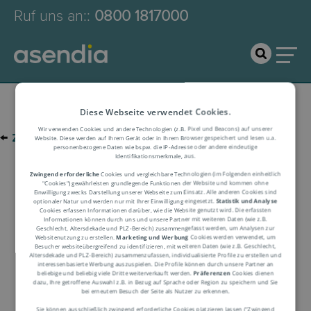
Ruf uns an:
:
0800 1817000
Diese Webseite verwendet Cookies.
Wir verwenden Cookies und andere Technologien (z.B. Pixel und Beacons) auf unserer
←
zur Glossar-Übersicht
Website. Diese werden auf Ihrem Gerät oder in Ihrem Browser gespeichert und lesen u.a.
personenbezogene Daten wie bspw. die IP-Adresse oder andere eindeutige
Identifikationsmerkmale, aus.
Zwingend erforderliche
Cookies und vergleichbare Technologien (im Folgenden einheitlich
Logistik-Glossar
"Cookies") gewährleisten grundlegende Funktionen der Website und kommen ohne
Einwilligung zwecks Darstellung unserer Webseite zum Einsatz. Alle anderen Cookies sind
optionaler Natur und werden nur mit Ihrer Einwilligung eingesetzt.
Statistik und Analyse
Cookies erfassen Informationen darüber, wie die Website genutzt wird. Die erfassten
Informationen können durch uns und unsere Partner mit weiteren Daten (wie z.B.
Begriffserklärung
Geschlecht, Altersdekade und PLZ-Bereich) zusammengefasst werden, um Analysen zur
Websitenutzung zu erstellen.
Marketing und Werbung
Cookies werden verwendet, um
Besucher websiteübergreifend zu identifizieren, mit weiteren Daten (wie z.B. Geschlecht,
Altersdekade und PLZ-Bereich) zusammenzufassen, individualisierte Profile zu erstellen und
interessenbasierte Werbung auszuspielen. Die Profile können durch unsere Partner an
beliebige und beliebig viele Dritte weiterverkauft werden.
Präferenzen
Cookies dienen
dazu, Ihre getroffene Auswahl z.B. in Bezug auf Sprache oder Region zu speichern und Sie
bei erneutem Besuch der Seite als Nutzer zu erkennen.
Sie können ausschließlich zwingend erforderliche Cookies platzieren lassen ("Zwingend